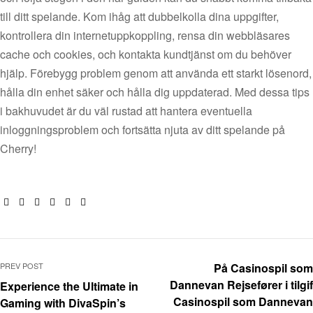
till ditt spelande. Kom ihåg att dubbelkolla dina uppgifter,
kontrollera din internetuppkoppling, rensa din webbläsares
cache och cookies, och kontakta kundtjänst om du behöver
hjälp. Förebygg problem genom att använda ett starkt lösenord,
hålla din enhet säker och hålla dig uppdaterad. Med dessa tips
i bakhuvudet är du väl rustad att hantera eventuella
inloggningsproblem och fortsätta njuta av ditt spelande på
Cherry!
Facebook
Twitter
Linkedin
Google+
Pinterest
Email
PREV POST
På Casinospil som
Dannevan Rejsefører i tilgif
Experience the Ultimate in
Casinospil som Dannevan
Gaming with DivaSpin’s