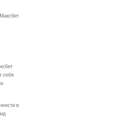
 Максбет
ксбет
т себя
ых
нности в
вид