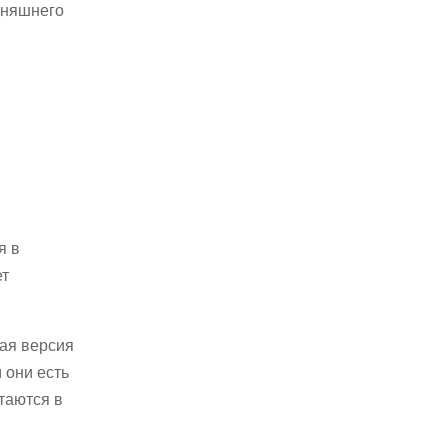
дняшнего
я в
ет
ная версия
 они есть
таются в