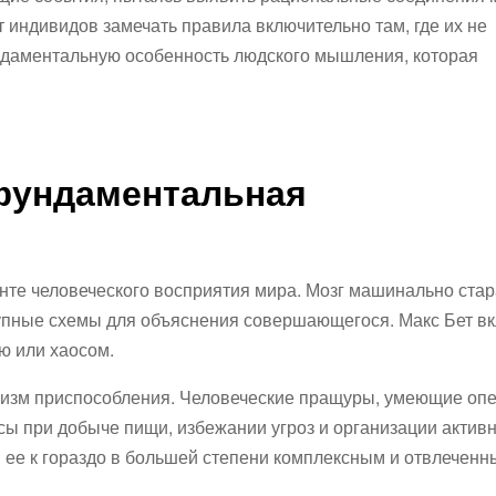
 индивидов замечать правила включительно там, где их не
даментальную особенность людского мышления, которая
фундаментальная
те человеческого восприятия мира. Мозг машинально стар
упные схемы для объяснения совершающегося. Макс Бет в
ю или хаосом.
низм приспособления. Человеческие пращуры, умеющие оп
ы при добыче пищи, избежании угроз и организации активн
 ее к гораздо в большей степени комплексным и отвлечен