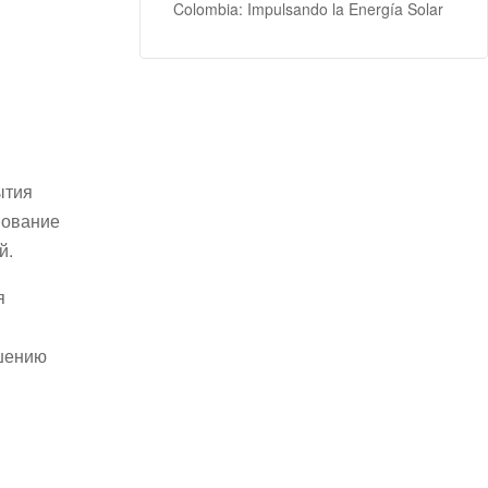
Colombia: Impulsando la Energía Solar
ытия
вование
й.
я
ышению