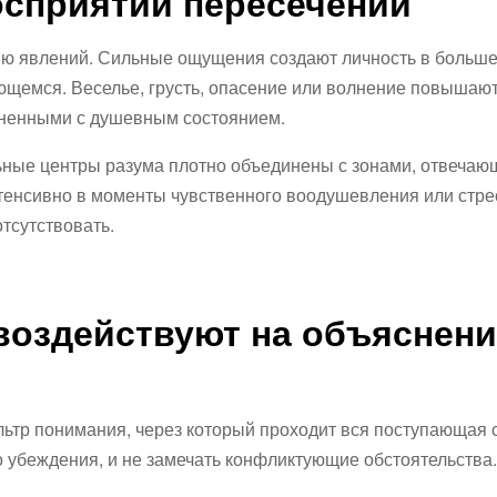
осприятии пересечений
ию явлений. Сильные ощущения создают личность в больше
щемся. Веселье, грусть, опасение или волнение повышаю
иненными с душевным состоянием.
ьные центры разума плотно объединены с зонами, отвечаю
нтенсивно в моменты чувственного воодушевления или стре
тсутствовать.
воздействуют на объяснени
ьтр понимания, через который проходит вся поступающая 
 убеждения, и не замечать конфликтующие обстоятельства.