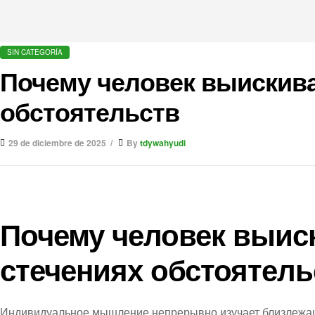
CATEGORÍAS
SIN CATEGORÍA
Почему человек выискива
обстоятельств
29 de diciembre de 2025
By
tdywahyudi
Почему человек выис
стечениях обстоятель
Индивидуальное мышление непрерывно изучает близлежащ