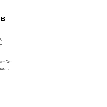
 в
,
т
акс Бет
мость