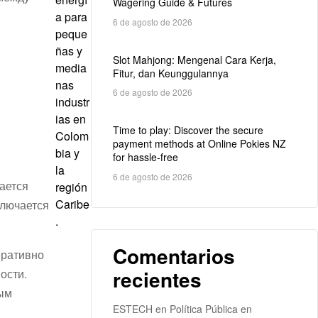
Wagering Guide & Futures
a para
6 de agosto de 2026
peque
ñas y
Slot Mahjong: Mengenal Cara Kerja,
media
Fitur, dan Keunggulannya
nas
6 de agosto de 2026
industr
ias en
Time to play: Discover the secure
Colom
payment methods at Online Pokies NZ
bia y
for hassle-free
la
6 de agosto de 2026
ается
región
Caribe
ключается
.
Comentarios
еративно
recientes
ости.
ным
ESTECH
en
Política Pública en