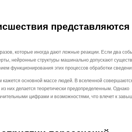
исшествия представляются
азов, которые иногда дают ложные реакции. Если два соб
черты, нейронные структуры машинально допускают сущест
вием функционирования этих процессов обработки сведени
м кажется основной массе людей. В вселенной совершаютс
 из них делается теоретически предопределенным. Однако
начительными цифрами и возможностями, что влечет к зав