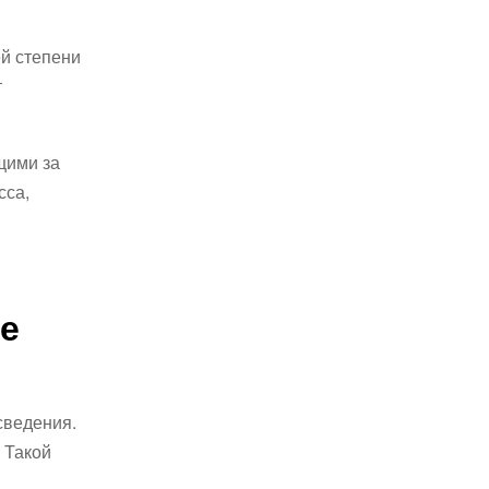
й степени
т
щими за
сса,
е
сведения.
 Такой