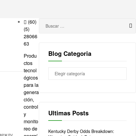
Buscar:
(60)
(5)
28066
63
Blog Categoria
Produ
ctos
tecnol
Blog
Categoria
ógicos
para la
genera
ción,
control
Ultimas Posts
y
monito
reo de
Kentucky Derby Odds Breakdown:
между
energí