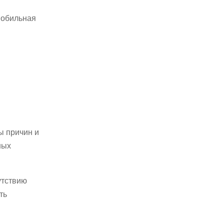
мобильная
ы причин и
ных
утствию
ть