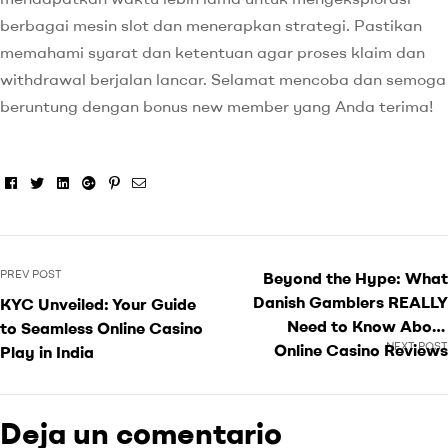
berbagai mesin slot dan menerapkan strategi. Pastikan
memahami syarat dan ketentuan agar proses klaim dan
withdrawal berjalan lancar. Selamat mencoba dan semoga
beruntung dengan bonus new member yang Anda terima!
Facebook
Twitter
Linkedin
Google+
Pinterest
Email
PREV POST
Beyond the Hype: What
Danish Gamblers REALLY
KYC Unveiled: Your Guide
Need to Know About
to Seamless Online Casino
NEXT POST
Online Casino Reviews
Play in India
Deja un comentario