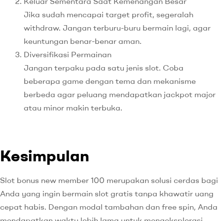
Keluar Sementara Saat Kemenangan Besar
Jika sudah mencapai target profit, segeralah
withdraw. Jangan terburu-buru bermain lagi, agar
keuntungan benar-benar aman.
Diversifikasi Permainan
Jangan terpaku pada satu jenis slot. Coba
beberapa game dengan tema dan mekanisme
berbeda agar peluang mendapatkan jackpot major
atau minor makin terbuka.
Kesimpulan
Slot bonus new member 100 merupakan solusi cerdas bagi
Anda yang ingin bermain slot gratis tanpa khawatir uang
cepat habis. Dengan modal tambahan dan free spin, Anda
mendapatkan waktu lebih lama untuk mengeksplorasi