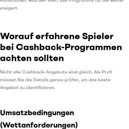
Konditionen, was den Wert des Programms für Sie weiter
steigert.
Worauf erfahrene Spieler
bei Cashback-Programmen
achten sollten
Nicht alle Cashback-Angebote sind gleich. Als Profi
müssen Sie die Details genau prüfen, um das beste
Angebot zu identifizieren.
Umsatzbedingungen
(Wettanforderungen)