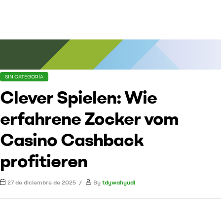
SIN CATEGORÍA
Clever Spielen: Wie
erfahrene Zocker vom
Casino Cashback
profitieren
27 de diciembre de 2025
By
tdywahyudi