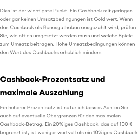
Dies ist der wichtigste Punkt. Ein Cashback mit geringen
oder gar keinen Umsatzbedingungen ist Gold wert. Wenn
das Cashback als Bonusguthaben ausgezahlt wird, prüfen
Sie, wie oft es umgesetzt werden muss und welche Spiele
zum Umsatz beitragen. Hohe Umsatzbedingungen können
den Wert des Cashbacks erheblich mindern.
Cashback-Prozentsatz und
maximale Auszahlung
Ein höherer Prozentsatz ist natürlich besser. Achten Sie
auch auf eventuelle Obergrenzen für den maximalen
Cashback-Betrag. Ein 20%iges Cashback, das auf 100 €
begrenzt ist, ist weniger wertvoll als ein 10%iges Cashback