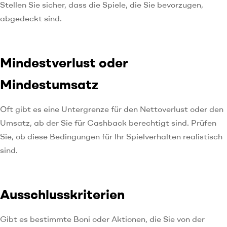
Stellen Sie sicher, dass die Spiele, die Sie bevorzugen,
abgedeckt sind.
Mindestverlust oder
Mindestumsatz
Oft gibt es eine Untergrenze für den Nettoverlust oder den
Umsatz, ab der Sie für Cashback berechtigt sind. Prüfen
Sie, ob diese Bedingungen für Ihr Spielverhalten realistisch
sind.
Ausschlusskriterien
Gibt es bestimmte Boni oder Aktionen, die Sie von der