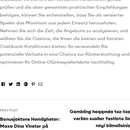
prüfen und die oben genannten praktischen Empfehlungen
befolgen, können Sie sicherstellen, dass Sie als versierter
Spieler das Maximum aus jedem Einsatz herausholen.
Nehmen Sie sich die Zeit, die Angebote zu analysieren, und
wählen Sie die Casinos, die Ihnen die besten und fairsten
Cashback-Konditionen bieten. So verwandeln Sie
potenzielle Verluste in eine Chance zur Rückerstattung und
optimieren Ihr Online-Glücksspielerlebnis nachhaltig.
Facebook
Twitter
Linkedin
Google+
Pinterest
Email
PREV POST
Gambling haqqında tez-tez
verilən suallar fastloto ilə
Bonusjaktens Hemligheter:
nəyi bilməlisiniz
Maxa Dina Vinster på