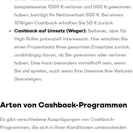
beispielsweise 1000 € verloren und 500 € gewonnen
haben, beträgt Ihr Nettoverlust 500 €. Bei einem
10%igen Cashback erhalten Sie 50 € zurück.
Cashback auf Umsatz (Wager):
Seltener, aber für
High Roller potenziell interessant. Hier erhalten Sie
einen Prozentsatz Ihres gesamten Einsatzes zurück,
unabhängig davon, ob Sie gewonnen oder verloren
haben. Dies kann besonders vorteilhaft sein, wenn
Sie viel spielen, auch wenn Ihre Gewinne Ihre Verluste
übersteigen.
Arten von Cashback-Programmen
Es gibt verschiedene Ausprägungen von Cashback-
Programmen, die sich in ihren Konditionen unterscheiden