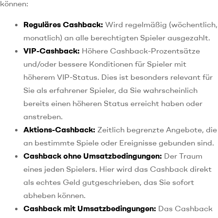
können:
Reguläres Cashback:
Wird regelmäßig (wöchentlich,
monatlich) an alle berechtigten Spieler ausgezahlt.
VIP-Cashback:
Höhere Cashback-Prozentsätze
und/oder bessere Konditionen für Spieler mit
höherem VIP-Status. Dies ist besonders relevant für
Sie als erfahrener Spieler, da Sie wahrscheinlich
bereits einen höheren Status erreicht haben oder
anstreben.
Aktions-Cashback:
Zeitlich begrenzte Angebote, die
an bestimmte Spiele oder Ereignisse gebunden sind.
Cashback ohne Umsatzbedingungen:
Der Traum
eines jeden Spielers. Hier wird das Cashback direkt
als echtes Geld gutgeschrieben, das Sie sofort
abheben können.
Cashback mit Umsatzbedingungen:
Das Cashback