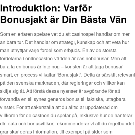
Introduktion: Varför
Bonusjakt är Din Bästa Vän
Som en erfaren spelare vet du att casinospel handlar om mer
än bara tur. Det handlar om strategi, kunskap och att veta hur
man utnyttjar varje fördel som erbjuds. En av de största
fördelarna i onlinecasino-världen är casinobonusar. Men att
bara ta en bonus är inte nog – konsten är att jaga bonusar
smart, en process vi kallar “Bonusjakt”. Detta är särskilt relevant
på den svenska marknaden, där regleringar och villkor kan
skilja sig åt. Att förstå dessa nyanser är avgörande för att
förvandla en till synes generös bonus till faktiska, uttagbara
vinster. För att säkerställa att du alltid är uppdaterad om
villkoren för de casinon du spelar på, inklusive hur de hanterar
din data och bonusvillkor, rekommenderar vi att du regelbundet
granskar deras information, till exempel på sidor som