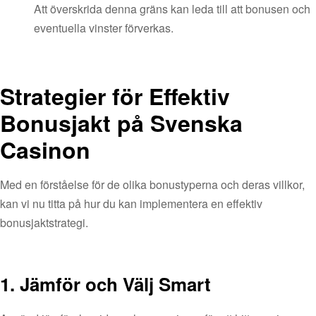
Att överskrida denna gräns kan leda till att bonusen och
eventuella vinster förverkas.
Strategier för Effektiv
Bonusjakt på Svenska
Casinon
Med en förståelse för de olika bonustyperna och deras villkor,
kan vi nu titta på hur du kan implementera en effektiv
bonusjaktstrategi.
1. Jämför och Välj Smart