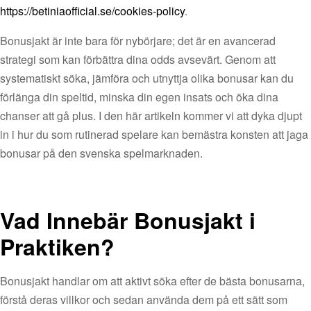
https://betiniaofficial.se/cookies-policy
.
Bonusjakt är inte bara för nybörjare; det är en avancerad
strategi som kan förbättra dina odds avsevärt. Genom att
systematiskt söka, jämföra och utnyttja olika bonusar kan du
förlänga din speltid, minska din egen insats och öka dina
chanser att gå plus. I den här artikeln kommer vi att dyka djupt
in i hur du som rutinerad spelare kan bemästra konsten att jaga
bonusar på den svenska spelmarknaden.
Vad Innebär Bonusjakt i
Praktiken?
Bonusjakt handlar om att aktivt söka efter de bästa bonusarna,
förstå deras villkor och sedan använda dem på ett sätt som