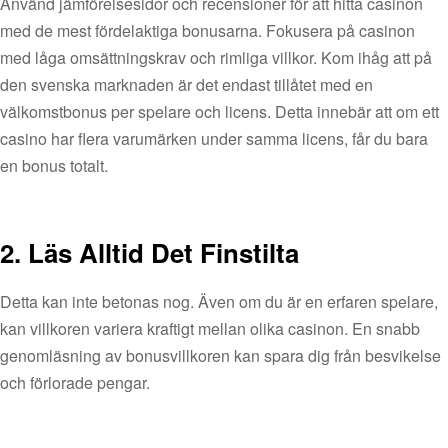
Använd jämförelsesidor och recensioner för att hitta casinon
med de mest fördelaktiga bonusarna. Fokusera på casinon
med låga omsättningskrav och rimliga villkor. Kom ihåg att på
den svenska marknaden är det endast tillåtet med en
välkomstbonus per spelare och licens. Detta innebär att om ett
casino har flera varumärken under samma licens, får du bara
en bonus totalt.
2. Läs Alltid Det Finstilta
Detta kan inte betonas nog. Även om du är en erfaren spelare,
kan villkoren variera kraftigt mellan olika casinon. En snabb
genomläsning av bonusvillkoren kan spara dig från besvikelse
och förlorade pengar.