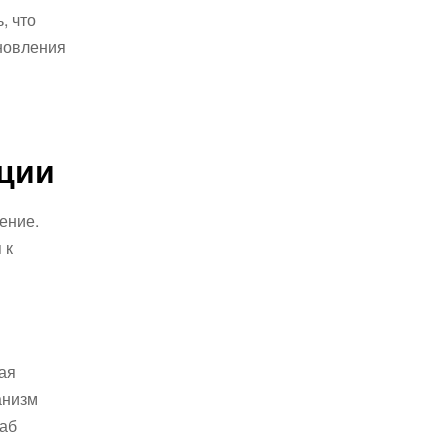
, что
новления
ации
ение.
 к
ая
анизм
таб