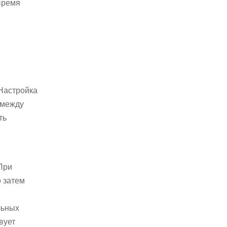
время
 Настройка
 между
ть
При
 затем
льных
вует