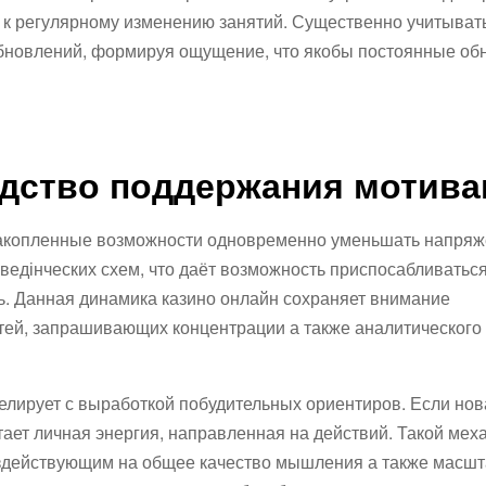
 к регулярному изменению занятий. Существенно учитывать
бновлений, формируя ощущение, что якобы постоянные об
едство поддержания мотив
накопленные возможности одновременно уменьшать напряж
дінческих схем, что даёт возможность приспосабливаться
. Данная динамика казино онлайн сохраняет внимание
тей, запрашивающих концентрации а также аналитического
елирует с выработкой побудительных ориентиров. Если нов
ает личная энергия, направленная на действий. Такой мех
оздействующим на общее качество мышления а также масш