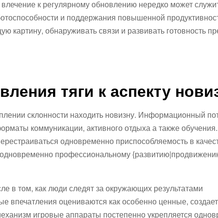
 влечение к регулярному обновлению нередко может служи
ботоспособности и поддержания повышенной продуктивнос
ю картину, обнаруживать связи и развивать готовность пр
ления тяги к аспекту нови
еплении склонности находить новизну. Информационный по
орматы коммуникации, активного отдыха а также обучения
перестраиваться одновременно приспособляемость в качес
 одновременно профессиональному {развитию|продвижени
ле в том, как люди следят за окружающих результатами
е впечатления оцениваются как особенно ценные, создае
механизм игровые аппараты постепенно укрепляется одно