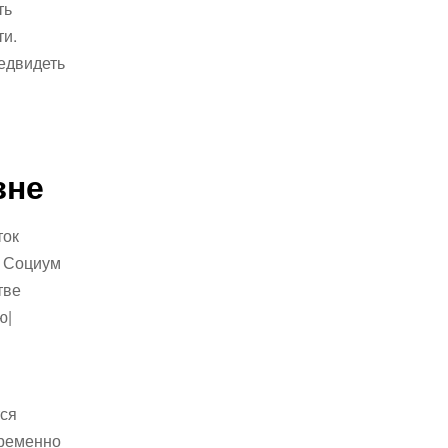
ть
ти.
едвидеть
зне
ток
. Социум
тве
ю|
тся
временно