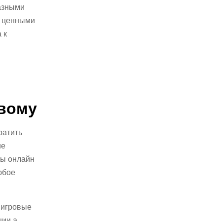
азными
и ценными
 к
овому
ратить
ие
ты онлайн
юбое
 игровые
ции а