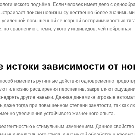
огического подъёма. Если человек имеет дело с однообр
 выстраивает поиски новизны существенно более значимым
с усиленной повышенной сенсорной восприимчивостью тяга
 по сравнению с теми, у кого у индивидов, чей нейронная
е истоки зависимости от н
способ изменить рутинные действия одновременно предотв
уют иллюзию расширения перспектив, закрепляют ощущен
внедрять другие навыки. Данная динамика игровые автома
 даже тогда при повышенном степени занятости, так как л
менно увеличения устойчивого жизненного опыта.
реагентностью к стимульным изменениям. Данное свойство
ами индивидуального стиля, динамикой обработки информа