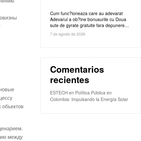
енению
Cum func?ioneaza care au adevarat
новизны
Adevarul a ob?ine bonusurile cu Doua
sute de gyrate gratuite fara depunere?
у
Partner2Connect
7 de agosto de 2026
Comentarios
recientes
а
 новые
ESTECH
en
Política Pública en
цессу
Colombia: Impulsando la Energía Solar
 объектов
ценарием.
цию между