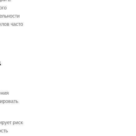
ого
ельности
улов часто
а
ения
тировать
рует риск
ость