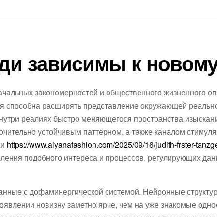
ди зависимы к новом
ачальных закономерностей и общественного жизненного оп
ая способна расширять представление окружающей реальн
нутри реалиях быстро меняющегося пространства изыскан
чительно устойчивым паттерном, а также каналом стимул
ми
https://www.alyanafashion.com/2025/09/16/judith-frster-tanzge
ления подобного интереса и процессов, регулирующих да
анные с дофаминергической системой. Нейронные структу
оявлении новизну заметно ярче, чем на уже знакомые одн