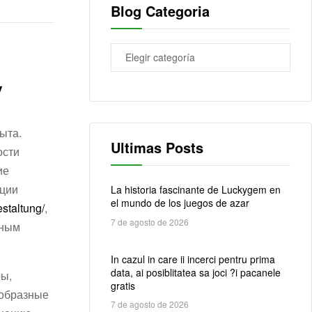
Blog Categoria
у
ыта.
Ultimas Posts
ости
ие
яции
La historia fascinante de Luckygem en
el mundo de los juegos de azar
staltung/
,
7 de agosto de 2026
нным
In cazul in care ii incerci pentru prima
data, ai posiblitatea sa joci ?i pacanele
ры,
gratis
ообразные
7 de agosto de 2026