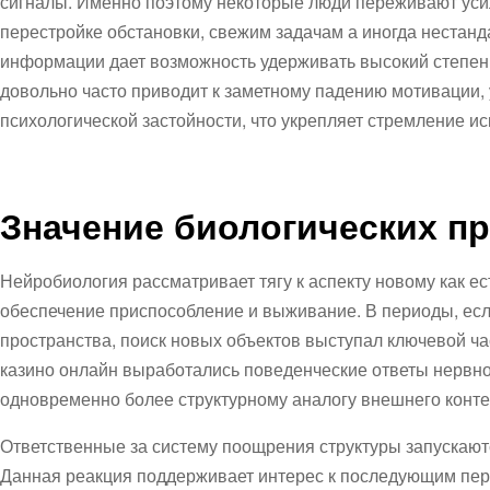
сигналы. Именно поэтому некоторые люди переживают уси
перестройке обстановки, свежим задачам а иногда нестан
информации дает возможность удерживать высокий степень
довольно часто приводит к заметному падению мотивации,
психологической застойности, что укрепляет стремление ис
Значение биологических п
Нейробиология рассматривает тягу к аспекту новому как 
обеспечение приспособление и выживание. В периоды, ес
пространства, поиск новых объектов выступал ключевой ч
казино онлайн выработались поведенческие ответы нервн
одновременно более структурному аналогу внешнего конте
Ответственные за систему поощрения структуры запускают
Данная реакция поддерживает интерес к последующим пе