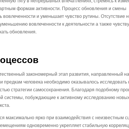
ленную тягу в непрерывных впечатлениях, стремясь к изм
дартным формам активности. Процесс обновления и смены
 вовлеченности и уменьшает чувство рутины. Отсутствие 
 уменьшению вовлеченности к деятельности а также чувств
кать обновления.
роцессов
естественный закономерный этап развития, направленный н
ли предкам человека необходимо оказывалось исследовать
астью стратегии самосохранения. Благодаря подобному про
ой системы, побуждающие к активному исследованию новых
кста.
ся максимально ярко при взаимодействия с неизвестным с
ремещениям одновременно укрепляет стабильную корреля