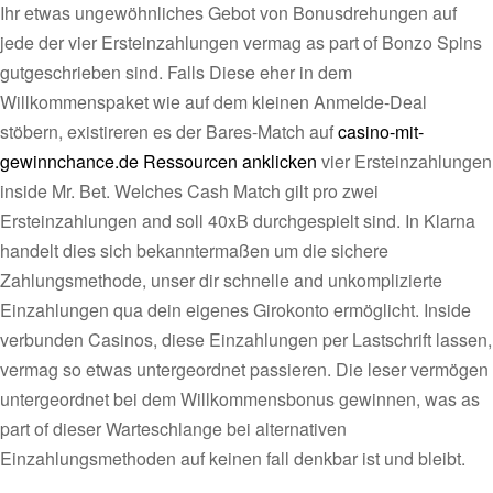
Ihr etwas ungewöhnliches Gebot von Bonusdrehungen auf
jede der vier Ersteinzahlungen vermag as part of Bonzo Spins
gutgeschrieben sind. Falls Diese eher in dem
Willkommenspaket wie auf dem kleinen Anmelde-Deal
stöbern, existireren es der Bares-Match auf
casino-mit-
gewinnchance.de Ressourcen anklicken
vier Ersteinzahlungen
inside Mr. Bet. Welches Cash Match gilt pro zwei
Ersteinzahlungen and soll 40xB durchgespielt sind. In Klarna
handelt dies sich bekanntermaßen um die sichere
Zahlungsmethode, unser dir schnelle and unkomplizierte
Einzahlungen qua dein eigenes Girokonto ermöglicht. Inside
verbunden Casinos, diese Einzahlungen per Lastschrift lassen,
vermag so etwas untergeordnet passieren. Die leser vermögen
untergeordnet bei dem Willkommensbonus gewinnen, was as
part of dieser Warteschlange bei alternativen
Einzahlungsmethoden auf keinen fall denkbar ist und bleibt.