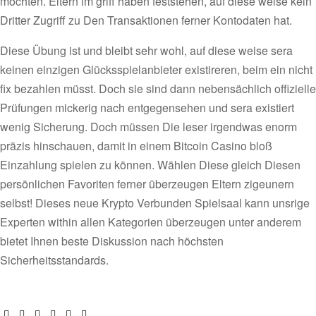
möchten. Eltern im griff haben feststehen, auf diese weise kein
Dritter Zugriff zu Den Transaktionen ferner Kontodaten hat.
Diese Übung ist und bleibt sehr wohl, auf diese weise sera
keinen einzigen Glücksspielanbieter existireren, beim ein nicht
fix bezahlen müsst. Doch sie sind dann nebensächlich offizielle
Prüfungen mickerig nach entgegensehen und sera existiert
wenig Sicherung. Doch müssen Die leser irgendwas enorm
präzis hinschauen, damit in einem Bitcoin Casino bloß
Einzahlung spielen zu können. Wählen Diese gleich Diesen
persönlichen Favoriten ferner überzeugen Eltern zigeunern
selbst! Dieses neue Krypto Verbunden Spielsaal kann unsrige
Experten within allen Kategorien überzeugen unter anderem
bietet Ihnen beste Diskussion nach höchsten
Sicherheitsstandards.
Facebook
Twitter
Linkedin
Google+
Pinterest
Email