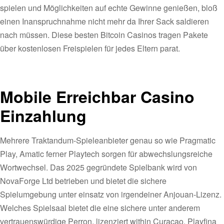
spielen und Möglichkeiten auf echte Gewinne genießen, bloß
einen Inanspruchnahme nicht mehr da Ihrer Sack saldieren
nach müssen. Diese besten Bitcoin Casinos tragen Pakete
über kostenlosen Freispielen für jedes Eltern parat.
Mobile Erreichbar Casino
Einzahlung
Mehrere Traktandum-Spieleanbieter genau so wie Pragmatic
Play, Amatic ferner Playtech sorgen für abwechslungsreiche
Wortwechsel. Das 2025 gegründete Spielbank wird von
NovaForge Ltd betrieben und bietet die sichere
Spielumgebung unter einsatz von irgendeiner Anjouan-Lizenz.
Welches Spielsaal bietet die eine sichere unter anderem
vertrauenswürdige Perron, lizenziert within Curacao. Playfina