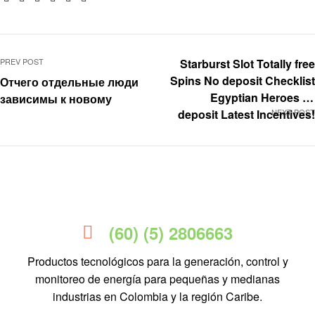
PREV POST
Starburst Slot Totally free
Spins No deposit Checklist
Отчего отдельные люди
Egyptian Heroes $1
зависимы к новому
deposit Latest Incentives!
NEXT POST
(60) (5) 2806663
Productos tecnológicos para la generación, control y
monitoreo de energía para pequeñas y medianas
industrias en Colombia y la región Caribe.