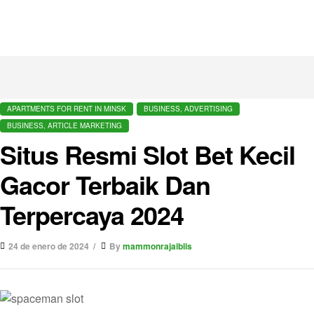
APARTMENTS FOR RENT IN MINSK
BUSINESS, ADVERTISING
BUSINESS, ARTICLE MARKETING
Situs Resmi Slot Bet Kecil
Gacor Terbaik Dan
Terpercaya 2024
24 de enero de 2024
By
mammonrajaiblis