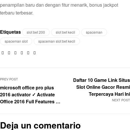
penampilan baru dan dengan fitur menarik, bonus jackpot
terbaru terbesar.
Etiquetas
slot bet 200
slot bet kecil
spaceman
spaceman slot
spaceman slot bet kecil
Facebook
Twitter
Linkedin
Google+
Pinterest
Email
PREV POST
Daftar 10 Game Link Situs
Slot Online Gacor Resmi
microsoft office pro plus
Terpercaya Hari Ini
2016 activator ✓ Activate
NEXT POST
Office 2016 Full Features ➤
Easy Steps
Deja un comentario