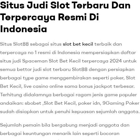
Situs Judi Slot Terbaru Dan
Terpercaya Resmi Di
Indonesia
Situs Slot88 sebagai situs
slot bet kecil
terbaik dan
terpercaya no 1 resmi di Indonesia mempersiapkan daftar
situs judi Spaceman Slot Bet Kecil terpercaya 2024 untuk
semua bettor judi slot terbaru Slot88 dengan persiapkan
berbagai type game menggembirakan seperti poker, Slot
Bet Kecil, live casino online sama bonus jackpot terbesar.
Terhitung didalamnya berbagai ragam jenis game populer
andaikan: sbobet ,Slot Bet Kecil, poker idn, 9Gaming Poker
sudah disiapkan untuk penuhi kepuasan sejumlah anggota.
Sejumlah pemain bila bergabung menjadi anggota dan
berbagai keuntungan menarik lain seperti bocoran