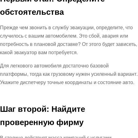
обстоятельства
Прежде чем звонить в службу эвакуации, определите, что
случилось с вашим автомобилем. Это сбой, авария или
потребность в плановой доставке? От этого будет зависеть,
какой эвакуатор вам потребуется.
Для легкового автомобиля достаточно базовой
платформы, тогда как грузовому нужен усиленный вариант.
Укажите диспетчеру точные координаты и состояние авто.
Шаг второй: Найдите
проверенную фирму
В столице действует масса компаний с услугами