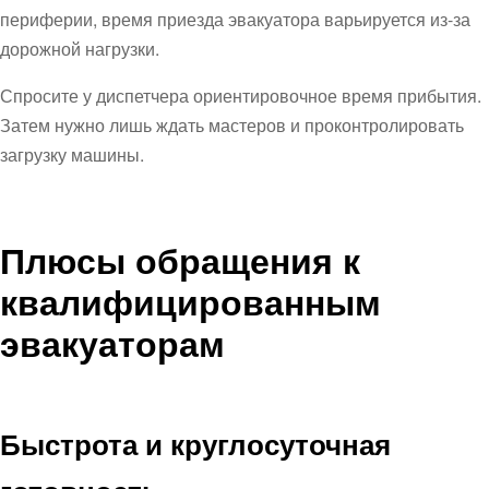
периферии, время приезда эвакуатора варьируется из-за
дорожной нагрузки.
Спросите у диспетчера ориентировочное время прибытия.
Затем нужно лишь ждать мастеров и проконтролировать
загрузку машины.
Плюсы обращения к
квалифицированным
эвакуаторам
Быстрота и круглосуточная