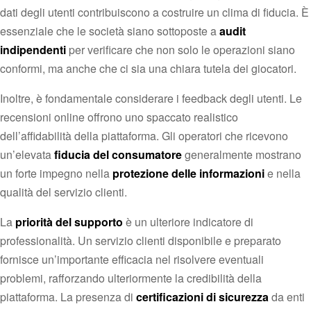
dati degli utenti contribuiscono a costruire un clima di fiducia. È
essenziale che le società siano sottoposte a
audit
indipendenti
per verificare che non solo le operazioni siano
conformi, ma anche che ci sia una chiara tutela dei giocatori.
Inoltre, è fondamentale considerare i feedback degli utenti. Le
recensioni online offrono uno spaccato realistico
dell’affidabilità della piattaforma. Gli operatori che ricevono
un’elevata
fiducia del consumatore
generalmente mostrano
un forte impegno nella
protezione delle informazioni
e nella
qualità del servizio clienti.
La
priorità del supporto
è un ulteriore indicatore di
professionalità. Un servizio clienti disponibile e preparato
fornisce un’importante efficacia nel risolvere eventuali
problemi, rafforzando ulteriormente la credibilità della
piattaforma. La presenza di
certificazioni di sicurezza
da enti