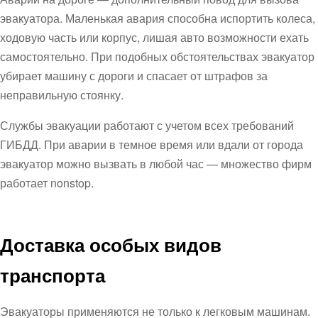
эвакуатора. Маленькая авария способна испортить колеса,
ходовую часть или корпус, лишая авто возможности ехать
самостоятельно. При подобных обстоятельствах эвакуатор
убирает машину с дороги и спасает от штрафов за
неправильную стоянку.
Службы эвакуации работают с учетом всех требований
ГИБДД. При аварии в темное время или вдали от города
эвакуатор можно вызвать в любой час — множество фирм
работает nonstop.
Доставка особых видов
транспорта
Эвакуаторы применяются не только к легковым машинам.