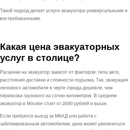
Такой подход делает услуги эвакуатора универсальными и
востребованными.
Какая цена эвакуаторных
услуг в столице?
Расценки на эвакуатор зависят от факторов: типа авто,
расстояния доставки и сложности подъема. Так, эвакуация
легкового автомобиля в черте города дешевле, чем
перевозка грузового на сотню километров. В среднем
эвакуатор в Москве стоит от 2000 рублей и выше.
Если требуется выезд за МКАД или работа с
заблокированным автомобилем, цена может увеличиться.