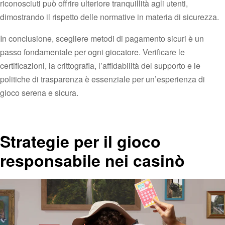
riconosciuti può offrire ulteriore tranquillità agli utenti,
dimostrando il rispetto delle normative in materia di sicurezza.
In conclusione, scegliere metodi di pagamento sicuri è un
passo fondamentale per ogni giocatore. Verificare le
certificazioni, la crittografia, l’affidabilità del supporto e le
politiche di trasparenza è essenziale per un’esperienza di
gioco serena e sicura.
Strategie per il gioco
responsabile nei casinò