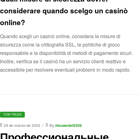
considerare quando scelgo un casinò
online?
Quando scegli un casinò online, considera le misure di
sicurezza come la crittografia SSL, le politiche di gioco
responsabile e la disponibilità di metodi di pagamento sicuri.
Inoltre, verifica se il casinò ha un servizio clienti reattivo e
accessibile per risolvere eventuali problemi in modo rapido.
TOW TRUCK
24 de marzo de 2025
By
theowedel9306
Профессиональные