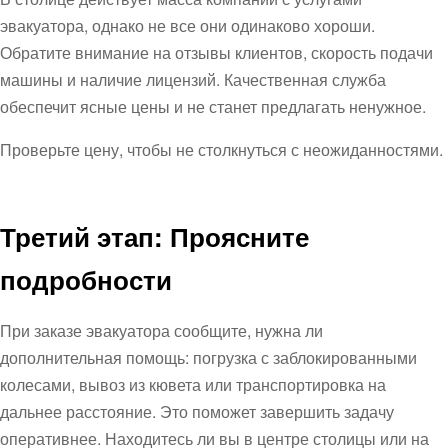
эвакуатора, однако не все они одинаково хороши.
Обратите внимание на отзывы клиентов, скорость подачи
машины и наличие лицензий. Качественная служба
обеспечит ясные цены и не станет предлагать ненужное.
Проверьте цену, чтобы не столкнуться с неожиданностями.
Третий этап: Проясните
подробности
При заказе эвакуатора сообщите, нужна ли
дополнительная помощь: погрузка с заблокированными
колесами, вывоз из кювета или транспортировка на
дальнее расстояние. Это поможет завершить задачу
оперативнее. Находитесь ли вы в центре столицы или на