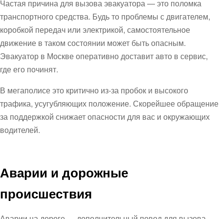
Частая причина для вызова эвакуатора — это поломка
транспортного средства. Будь то проблемы с двигателем,
коробкой передач или электрикой, самостоятельное
движение в таком состоянии может быть опасным.
Эвакуатор в Москве оперативно доставит авто в сервис,
где его починят.
В мегаполисе это критично из-за пробок и высокого
трафика, усугубляющих положение. Скорейшее обращение
за поддержкой снижает опасности для вас и окружающих
водителей.
Аварии и дорожные
происшествия
Аварии на дороге — дополнительный повод для вызова