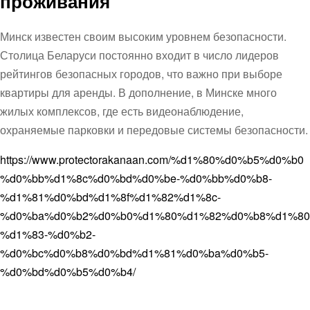
проживания
Минск известен своим высоким уровнем безопасности.
Столица Беларуси постоянно входит в число лидеров
рейтингов безопасных городов, что важно при выборе
квартиры для аренды. В дополнение, в Минске много
жилых комплексов, где есть видеонаблюдение,
охраняемые парковки и передовые системы безопасности.
https://www.protectorakanaan.com/%d1%80%d0%b5%d0%b0
%d0%bb%d1%8c%d0%bd%d0%be-%d0%bb%d0%b8-
%d1%81%d0%bd%d1%8f%d1%82%d1%8c-
%d0%ba%d0%b2%d0%b0%d1%80%d1%82%d0%b8%d1%80
%d1%83-%d0%b2-
%d0%bc%d0%b8%d0%bd%d1%81%d0%ba%d0%b5-
%d0%bd%d0%b5%d0%b4/