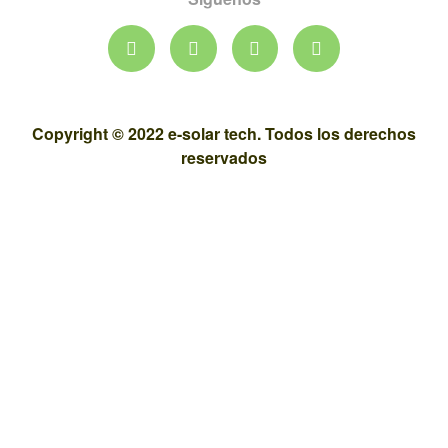
Copyright © 2022 e-solar tech. Todos los derechos
reservados