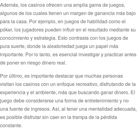
Además, los casinos ofrecen una amplia gama de juegos,
algunos de los cuales tienen un margen de ganancia más bajo
para la casa. Por ejemplo, en juegos de habilidad como el
póker, los jugadores pueden influir en el resultado mediante su
conocimiento y estrategia. Esto contrasta con los juegos de
pura suerte, donde la aleatoriedad juega un papel más
importante. Por lo tanto, es esencial investigar y practicar antes
de poner en riesgo dinero real.
Por último, es importante destacar que muchas personas
visitan los casinos con un enfoque recreativo, disfrutando de la
experiencia y el ambiente, más que buscando ganar dinero. El
juego debe considerarse una forma de entretenimiento y no
una fuente de ingresos. Así, al tener una mentalidad adecuada,
es posible disfrutar sin caer en la trampa de la pérdida
constante.