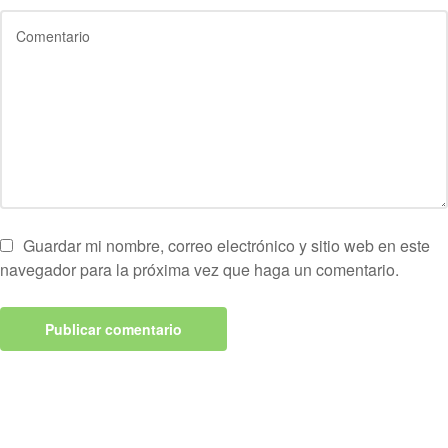
Guardar mi nombre, correo electrónico y sitio web en este
navegador para la próxima vez que haga un comentario.