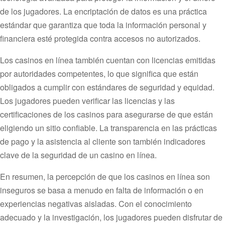
de los jugadores. La encriptación de datos es una práctica
estándar que garantiza que toda la información personal y
financiera esté protegida contra accesos no autorizados.
Los casinos en línea también cuentan con licencias emitidas
por autoridades competentes, lo que significa que están
obligados a cumplir con estándares de seguridad y equidad.
Los jugadores pueden verificar las licencias y las
certificaciones de los casinos para asegurarse de que están
eligiendo un sitio confiable. La transparencia en las prácticas
de pago y la asistencia al cliente son también indicadores
clave de la seguridad de un casino en línea.
En resumen, la percepción de que los casinos en línea son
inseguros se basa a menudo en falta de información o en
experiencias negativas aisladas. Con el conocimiento
adecuado y la investigación, los jugadores pueden disfrutar de