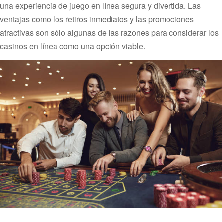
una experiencia de juego en línea segura y divertida. Las
ventajas como los retiros inmediatos y las promociones
atractivas son sólo algunas de las razones para considerar los
casinos en línea como una opción viable.