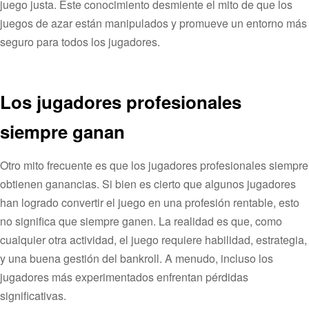
juego justa. Este conocimiento desmiente el mito de que los
juegos de azar están manipulados y promueve un entorno más
seguro para todos los jugadores.
Los jugadores profesionales
siempre ganan
Otro mito frecuente es que los jugadores profesionales siempre
obtienen ganancias. Si bien es cierto que algunos jugadores
han logrado convertir el juego en una profesión rentable, esto
no significa que siempre ganen. La realidad es que, como
cualquier otra actividad, el juego requiere habilidad, estrategia,
y una buena gestión del bankroll. A menudo, incluso los
jugadores más experimentados enfrentan pérdidas
significativas.