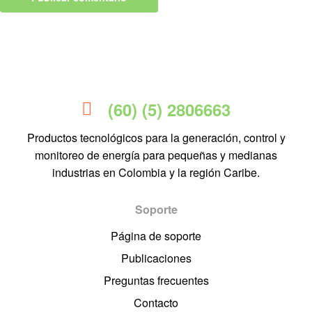
(60) (5) 2806663
Productos tecnológicos para la generación, control y
monitoreo de energía para pequeñas y medianas
industrias en Colombia y la región Caribe.
Soporte
Página de soporte
Publicaciones
Preguntas frecuentes
Contacto