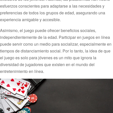
esfuerzos conscientes para adaptarse a las necesidades y
preferencias de todos los grupos de edad, asegurando una
experiencia amigable y accesible.
Asimismo, el juego puede ofrecer beneficios sociales,
independientemente de la edad. Participar en juegos en línea
puede servir como un medio para socializar, especialmente en
tiempos de distanciamiento social. Por lo tanto, la idea de que
el juego es solo para jóvenes es un mito que ignora la
diversidad de jugadores que existen en el mundo del
entretenimiento en línea.