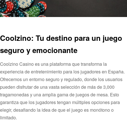
Coolzino: Tu destino para un juego
seguro y emocionante
Coolzino Casino es una plataforma que transforma la
experiencia de entretenimiento para los jugadores en España.
Ofrecemos un entorno seguro y regulado, donde los usuarios
pueden disfrutar de una vasta selección de más de 3,000
tragamonedas y una amplia gama de juegos de mesa. Esto
garantiza que los jugadores tengan múltiples opciones para
elegir, desafiando la idea de que el juego es monótono o
limitado.