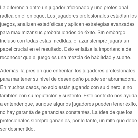
La diferencia entre un jugador aficionado y uno profesional
radica en el enfoque. Los jugadores profesionales estudian los
juegos, analizan estadísticas y aplican estrategias avanzadas
para maximizar sus probabilidades de éxito. Sin embargo,
incluso con todas estas medidas, el azar siempre jugará un
papel crucial en el resultado. Esto enfatiza la importancia de
reconocer que el juego es una mezcla de habilidad y suerte.
Además, la presión que enfrentan los jugadores profesionales
para mantener su nivel de desempeño puede ser abrumadora.
En muchos casos, no solo están jugando con su dinero, sino
también con su reputación y sustento. Este contexto nos ayuda
a entender que, aunque algunos jugadores pueden tener éxito,
no hay garantía de ganancias constantes. La idea de que los
profesionales siempre ganan es, por lo tanto, un mito que debe
ser desmentido.