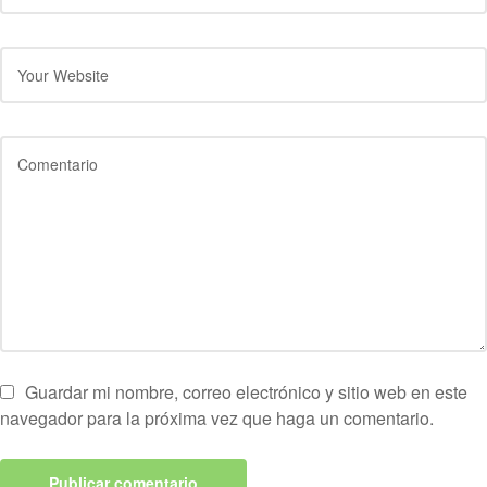
Guardar mi nombre, correo electrónico y sitio web en este
navegador para la próxima vez que haga un comentario.