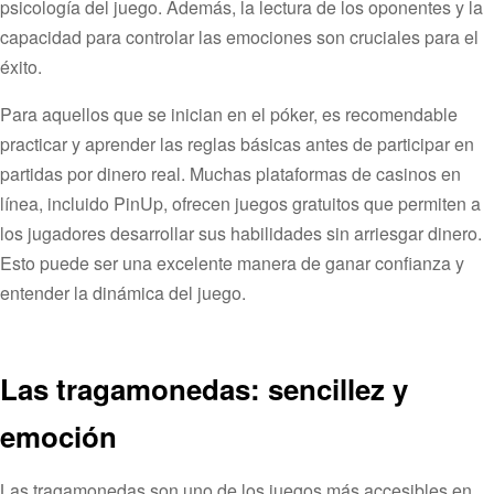
psicología del juego. Además, la lectura de los oponentes y la
capacidad para controlar las emociones son cruciales para el
éxito.
Para aquellos que se inician en el póker, es recomendable
practicar y aprender las reglas básicas antes de participar en
partidas por dinero real. Muchas plataformas de casinos en
línea, incluido PinUp, ofrecen juegos gratuitos que permiten a
los jugadores desarrollar sus habilidades sin arriesgar dinero.
Esto puede ser una excelente manera de ganar confianza y
entender la dinámica del juego.
Las tragamonedas: sencillez y
emoción
Las tragamonedas son uno de los juegos más accesibles en