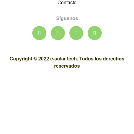
Contacto
Síguenos
Copyright © 2022 e-solar tech. Todos los derechos
reservados