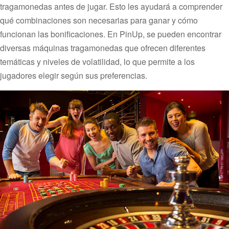
tragamonedas antes de jugar. Esto les ayudará a comprender
qué combinaciones son necesarias para ganar y cómo
funcionan las bonificaciones. En PinUp, se pueden encontrar
diversas máquinas tragamonedas que ofrecen diferentes
temáticas y niveles de volatilidad, lo que permite a los
jugadores elegir según sus preferencias.