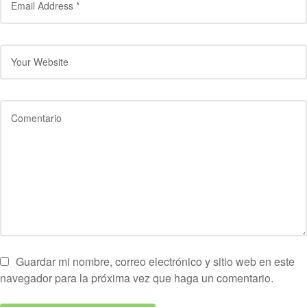
Guardar mi nombre, correo electrónico y sitio web en este
navegador para la próxima vez que haga un comentario.