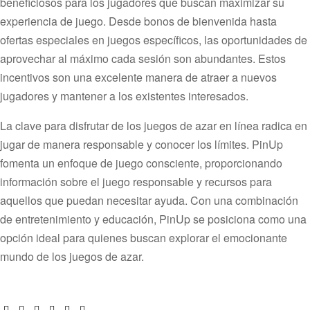
beneficiosos para los jugadores que buscan maximizar su
experiencia de juego. Desde bonos de bienvenida hasta
ofertas especiales en juegos específicos, las oportunidades de
aprovechar al máximo cada sesión son abundantes. Estos
incentivos son una excelente manera de atraer a nuevos
jugadores y mantener a los existentes interesados.
La clave para disfrutar de los juegos de azar en línea radica en
jugar de manera responsable y conocer los límites. PinUp
fomenta un enfoque de juego consciente, proporcionando
información sobre el juego responsable y recursos para
aquellos que puedan necesitar ayuda. Con una combinación
de entretenimiento y educación, PinUp se posiciona como una
opción ideal para quienes buscan explorar el emocionante
mundo de los juegos de azar.
Facebook
Twitter
Linkedin
Google+
Pinterest
Email