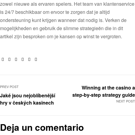
zowel nieuwe als ervaren spelers. Het team van klantenservice
is 24/7 beschikbaar om ervoor te zorgen dat je altijd
ondersteuning kunt krijgen wanneer dat nodig is. Verken de
mogelijkheden en gebruik de slimme strategieën die in dit
artikel zijn besproken om je kansen op winst te vergroten.
Facebook
Twitter
Linkedin
Google+
Pinterest
Email
PREV POST
Winning at the casino a
step-by-step strategy guide
Jaké jsou nejoblíbenější
NEXT POST
hry v českých kasinech
Deja un comentario