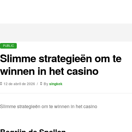
PUBLIC
Slimme strategieën om te
winnen in het casino
12 de abril de 2026
By
singkek
Slimme strategieën om te winnen in het casino
Begrijp de Spellen