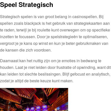
Speel Strategisch
Strategisch spelen is van groot belang in casinospellen. Bij
spellen zoals blackjack is het gebruik van strategiekaarten aan
te raden, terwijl je bij roulette kunt overwegen om op specifieke
inzetten te focussen. Door je spelstrategieën te optimaliseren,
vergroot je je kans op winst en kun je beter gebruikmaken van
de kansen die zich voordoen.
Daarnaast kan het nuttig zijn om je emoties in bedwang te
houden. Laat je niet leiden door frustratie of opwinding, want dit
kan leiden tot slechte beslissingen. Blijf gefocust en analytisch,
zodat je altijd de beste keuze kunt maken.