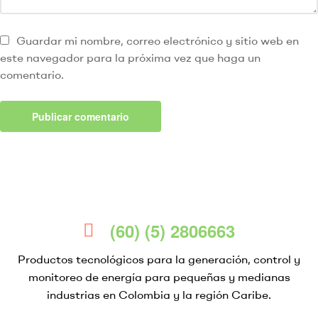
Guardar mi nombre, correo electrónico y sitio web en
este navegador para la próxima vez que haga un
comentario.
(60) (5) 2806663
Productos tecnológicos para la generación, control y
monitoreo de energía para pequeñas y medianas
industrias en Colombia y la región Caribe.