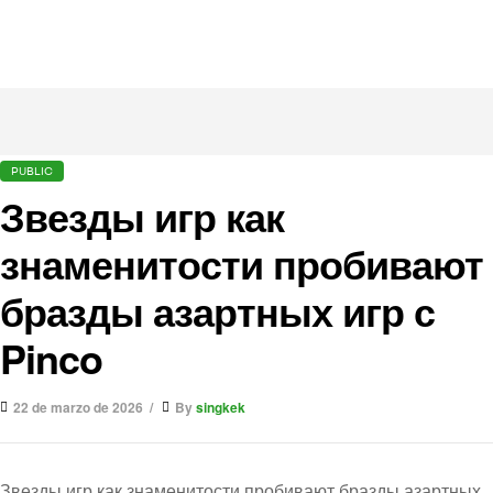
PUBLIC
Звезды игр как
знаменитости пробивают
бразды азартных игр с
Pinco
22 de marzo de 2026
By
singkek
Звезды игр как знаменитости пробивают бразды азартных