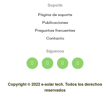
Soporte
Página de soporte
Publicaciones
Preguntas frecuentes
Contacto
Síguenos
Copyright © 2022 e-solar tech. Todos los derechos
reservados