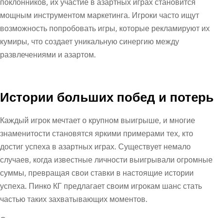
поклонников, их участие в азартных играх становится
мощным инструментом маркетинга. Игроки часто ищут
возможность попробовать игры, которые рекламируют их
кумиры, что создает уникальную синергию между
развлечениями и азартом.
Истории больших побед и потерь
Каждый игрок мечтает о крупном выигрыше, и многие
знаменитости становятся яркими примерами тех, кто
достиг успеха в азартных играх. Существует немало
случаев, когда известные личности выигрывали огромные
суммы, превращая свои ставки в настоящие истории
успеха. Пинко КГ предлагает своим игрокам шанс стать
частью таких захватывающих моментов.