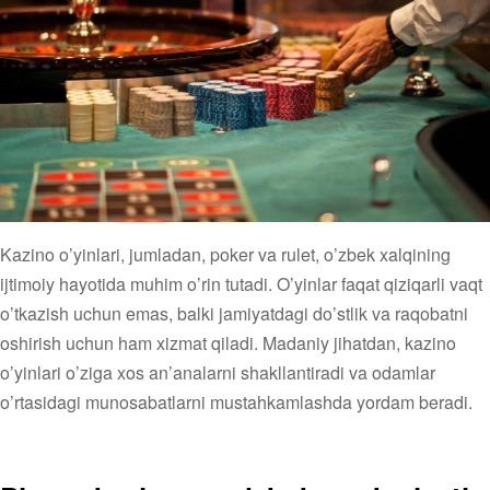
Kazino o’yinlari, jumladan, poker va rulet, o’zbek xalqining
ijtimoiy hayotida muhim o’rin tutadi. O’yinlar faqat qiziqarli vaqt
o’tkazish uchun emas, balki jamiyatdagi do’stlik va raqobatni
oshirish uchun ham xizmat qiladi. Madaniy jihatdan, kazino
o’yinlari o’ziga xos an’analarni shakllantiradi va odamlar
o’rtasidagi munosabatlarni mustahkamlashda yordam beradi.