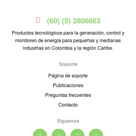
(60) (5) 2806663
Productos tecnológicos para la generación, control y
monitoreo de energía para pequeñas y medianas
industrias en Colombia y la región Caribe.
Soporte
Página de soporte
Publicaciones
Preguntas frecuentes
Contacto
Síguenos