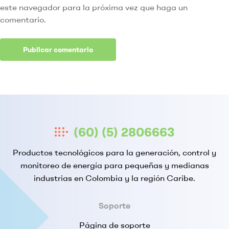
este navegador para la próxima vez que haga un
comentario.
(60) (5) 2806663
Productos tecnológicos para la generación, control y
monitoreo de energía para pequeñas y medianas
industrias en Colombia y la región Caribe.
Soporte
Página de soporte