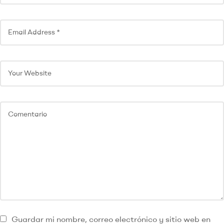
Guardar mi nombre, correo electrónico y sitio web en