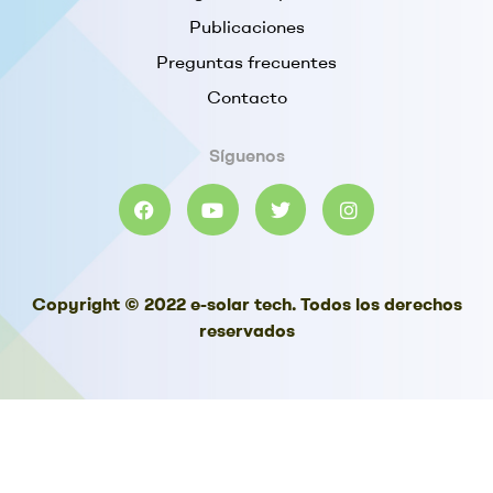
Publicaciones
Preguntas frecuentes
Contacto
Síguenos
Copyright © 2022 e-solar tech. Todos los derechos
reservados