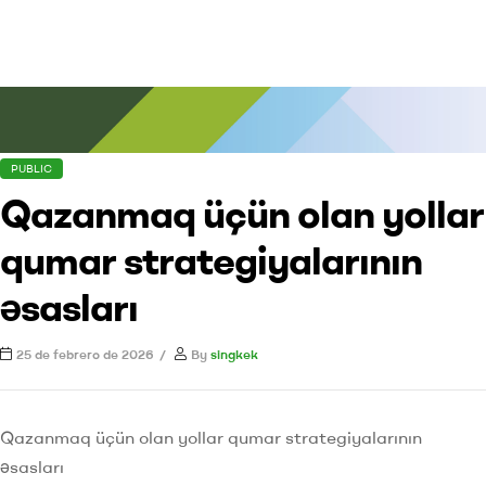
PUBLIC
Qazanmaq üçün olan yollar
qumar strategiyalarının
əsasları
25 de febrero de 2026
By
singkek
Qazanmaq üçün olan yollar qumar strategiyalarının
əsasları