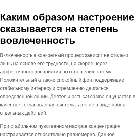
Каким образом настроение
сказывается на степень
вовлеченность
Включенность в конкретный процесс зависит не столько
лишь на основе его трудности, но скорее через
аффективного восприятия по отношению к нему.
Положительный а также спокойный фон поддерживает
стабильному интересу и стремлению двигаться
определённой линии. Деятельность cat casino ощущается в
качестве согласованная система, а не не в виде набор
отдельных действий.
При стабильном чувственном настрое концентрация
настраивается относительно равномерно. Данное