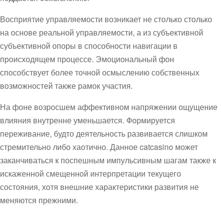
Восприятие управляемости возникает не столько столько
на основе реальной управляемости, а из субъективной
субъективной опоры в способности навигации в
происходящем процессе. Эмоциональный фон
способствует более точной осмыслению собственных
возможностей также рамок участия.
На фоне возросшем аффективном напряжении ощущение
влияния внутренне уменьшается. Формируется
переживание, будто деятельность развивается слишком
стремительно либо хаотично. Данное catcasino может
заканчиваться к поспешным импульсивным шагам также к
искаженной смещенной интерпретации текущего
состояния, хотя внешние характеристики развития не
меняются прежними.