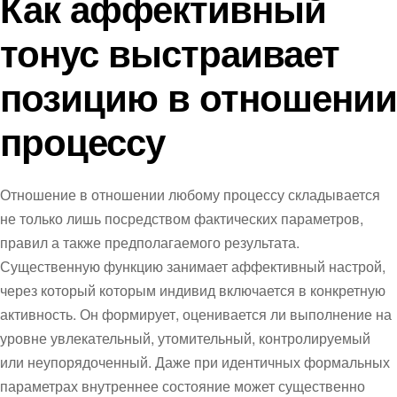
Как аффективный
тонус выстраивает
позицию в отношении
процессу
Отношение в отношении любому процессу складывается
не только лишь посредством фактических параметров,
правил а также предполагаемого результата.
Существенную функцию занимает аффективный настрой,
через который которым индивид включается в конкретную
активность. Он формирует, оценивается ли выполнение на
уровне увлекательный, утомительный, контролируемый
или неупорядоченный. Даже при идентичных формальных
параметрах внутреннее состояние может существенно