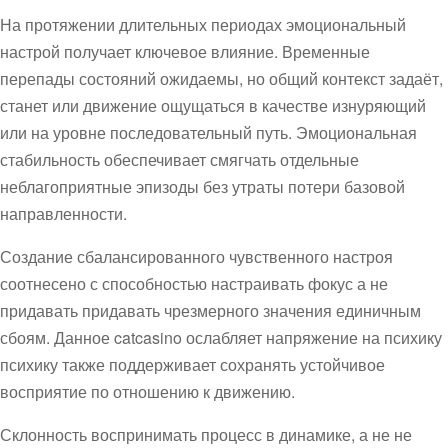
На протяжении длительных периодах эмоциональный
настрой получает ключевое влияние. Временные
перепады состояний ожидаемы, но общий контекст задаёт,
станет или движение ощущаться в качестве изнуряющий
или на уровне последовательный путь. Эмоциональная
стабильность обеспечивает смягчать отдельные
неблагоприятные эпизоды без утраты потери базовой
направленности.
Создание сбалансированного чувственного настроя
соотнесено с способностью настраивать фокус а не
придавать придавать чрезмерного значения единичным
сбоям. Данное catcasino ослабляет напряжение на психику
психику также поддерживает сохранять устойчивое
восприятие по отношению к движению.
Склонность воспринимать процесс в динамике, а не не