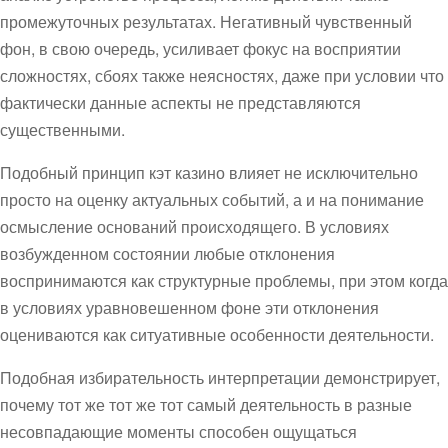
промежуточных результатах. Негативный чувственный
фон, в свою очередь, усиливает фокус на восприятии
сложностях, сбоях также неясностях, даже при условии что
фактически данные аспекты не представляются
существенными.
Подобный принцип кэт казино влияет не исключительно
просто на оценку актуальных событий, а и на понимание
осмысление оснований происходящего. В условиях
возбужденном состоянии любые отклонения
воспринимаются как структурные проблемы, при этом когда
в условиях уравновешенном фоне эти отклонения
оцениваются как ситуативные особенности деятельности.
Подобная избирательность интерпретации демонстрирует,
почему тот же тот же тот самый деятельность в разные
несовпадающие моменты способен ощущаться