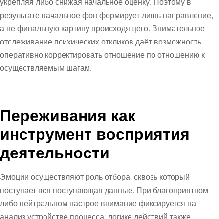
укрепляя либо снижая начальное оценку. Поэтому в
результате начальное фон формирует лишь направление,
а не финальную картину происходящего. Внимательное
отслеживание психических откликов даёт возможность
оперативно корректировать отношение по отношению к
осуществляемым шагам.
Переживания как
инструмент восприятия
деятельности
Эмоции осуществляют роль отбора, сквозь который
поступает вся поступающая данные. При благоприятном
либо нейтральном настрое внимание фиксируется на
анализ устройстве процесса, логике действий также