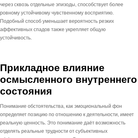
через сквозь отдельные эпизоды, способствует более
ровному устойчивому чувственному восприятию.
Подобный способ уменьшает вероятность резких
аффективных спадов также укрепляет общую
устойчивость.
Прикладное влияние
осмысленного внутреннего
состояния
Понимание обстоятельства, как эмоциональный фон
определяет позицию по отношению к деятельности, имеет
реальную ценность. Это понимание даёт возможность
отделять реальные трудности от субъективных