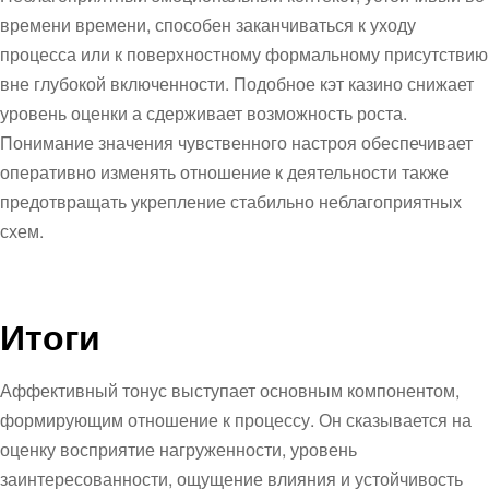
времени времени, способен заканчиваться к уходу
процесса или к поверхностному формальному присутствию
вне глубокой включенности. Подобное кэт казино снижает
уровень оценки а сдерживает возможность роста.
Понимание значения чувственного настроя обеспечивает
оперативно изменять отношение к деятельности также
предотвращать укрепление стабильно неблагоприятных
схем.
Итоги
Аффективный тонус выступает основным компонентом,
формирующим отношение к процессу. Он сказывается на
оценку восприятие нагруженности, уровень
заинтересованности, ощущение влияния и устойчивость