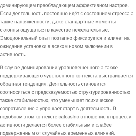
доминирующем преобладающем аффективном настрое.
Если деятельность постоянно идёт с состоянием стресса а
также напряжённости, даже стандартные моменты
склонны ощущаться в качестве нежелательные.
Эмоциональный опыт поэтапно фиксируется и влияет на
ожидания установки в всяком новом включении в
активность.
В случае доминировании уравновешенного а также
поддерживающего чувственного контекста выстраивается
обратная тенденция. Деятельность становится
соотноситься с предсказуемостью структурированностью
также стабильностью, что уменьшает психическое
сопротивление а упрощает старт в деятельность. В
подобном этом контексте catcasino отношение к процессу
активности делается более стабильным и слабее
подверженным от случайных временных влияний.