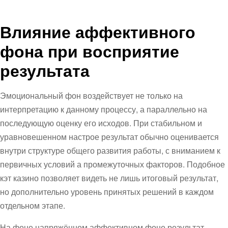
Влияние аффективного
фона при восприятие
результата
Эмоциональный фон воздействует не только на
интерпретацию к данному процессу, а параллельно на
последующую оценку его исходов. При стабильном и
уравновешенном настрое результат обычно оценивается
внутри структуре общего развития работы, с вниманием к
первичных условий а промежуточных факторов. Подобное
кэт казино позволяет видеть не лишь итоговый результат,
но дополнительно уровень принятых решений в каждом
отдельном этапе.
На фоне напряжённом аффективном фоне результат