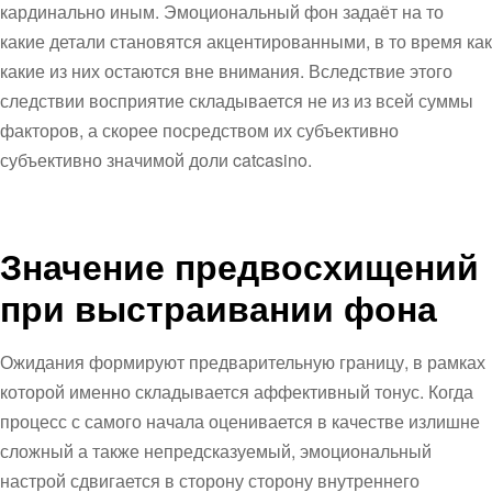
кардинально иным. Эмоциональный фон задаёт на то
какие детали становятся акцентированными, в то время как
какие из них остаются вне внимания. Вследствие этого
следствии восприятие складывается не из из всей суммы
факторов, а скорее посредством их субъективно
субъективно значимой доли catcasino.
Значение предвосхищений
при выстраивании фона
Ожидания формируют предварительную границу, в рамках
которой именно складывается аффективный тонус. Когда
процесс с самого начала оценивается в качестве излишне
сложный а также непредсказуемый, эмоциональный
настрой сдвигается в сторону сторону внутреннего