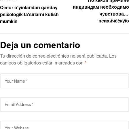
индивидам необходимо
Qimor o'yinlaridan qanday
чувствовать
psixologik ta'sirlarni kutish
психическую
NEXT POST
mumkin
подвижность
Deja un comentario
Tu dirección de correo electrónico no será publicada.
Los
campos obligatorios están marcados con
*