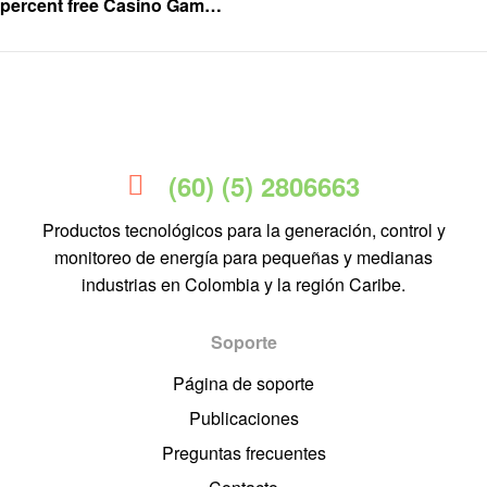
percent free Casino Games
No Down load
(60) (5) 2806663
Productos tecnológicos para la generación, control y
monitoreo de energía para pequeñas y medianas
industrias en Colombia y la región Caribe.
Soporte
Página de soporte
Publicaciones
Preguntas frecuentes