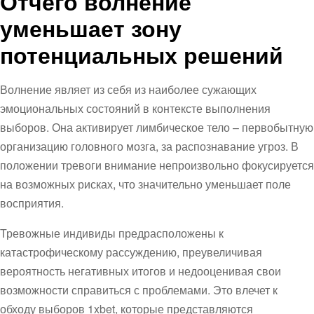
Отчего волнение
уменьшает зону
потенциальных решений
Волнение являет из себя из наиболее сужающих
эмоциональных состояний в контексте выполнения
выборов. Она активирует лимбическое тело – первобытную
организацию головного мозга, за распознавание угроз. В
положении тревоги внимание непроизвольно фокусируется
на возможных рисках, что значительно уменьшает поле
восприятия.
Тревожные индивиды предрасположены к
катастрофическому рассуждению, преувеличивая
вероятность негативных итогов и недооценивая свои
возможности справиться с проблемами. Это влечет к
обходу выборов 1xbet, которые представляются