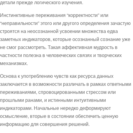
детали прежде логического изучения.
Инстинктивные переживания “корректности” или
“неправильности” этого или другого определения зачастую
строятся на неосознанной усвоении множества едва
заметных индикаторов, которые осознанный сознание уже
не смог рассмотреть. Такая аффективная мудрость в
частности полезна в человеческих связях и творческих
механизмах.
Основа к употреблению чувств как ресурса данных
заключается в возможности различать в рамках ответными
переживаниями, спровоцированными стрессом или
прошлыми ранами, и истинными интуитивными
индикаторами. Начальные нередко деформируют
осмысление, вторые в состоянии обеспечить ценную
информацию для совершения решений.