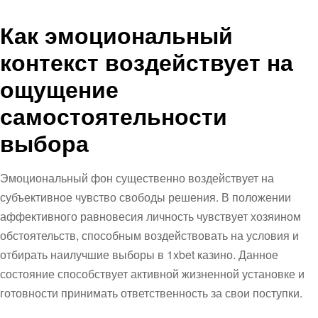
Как эмоциональный
контекст воздействует на
ощущение
самостоятельности
выбора
Эмоциональный фон существенно воздействует на
субъективное чувство свободы решения. В положении
аффективного равновесия личность чувствует хозяином
обстоятельств, способным воздействовать на условия и
отбирать наилучшие выборы в 1xbet казино. Данное
состояние способствует активной жизненной установке и
готовности принимать ответственность за свои поступки.