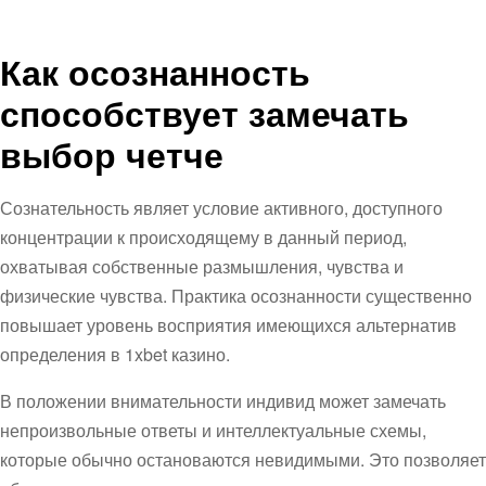
Как осознанность
способствует замечать
выбор четче
Сознательность являет условие активного, доступного
концентрации к происходящему в данный период,
охватывая собственные размышления, чувства и
физические чувства. Практика осознанности существенно
повышает уровень восприятия имеющихся альтернатив
определения в 1xbet казино.
В положении внимательности индивид может замечать
непроизвольные ответы и интеллектуальные схемы,
которые обычно остановаются невидимыми. Это позволяет