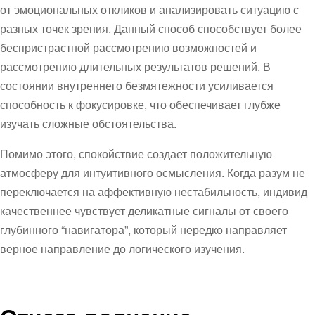
от эмоциональных откликов и анализировать ситуацию с
разных точек зрения. Данный способ способствует более
беспристрастной рассмотрению возможностей и
рассмотрению длительных результатов решений. В
состоянии внутреннего безмятежности усиливается
способность к фокусировке, что обеспечивает глубже
изучать сложные обстоятельства.
Помимо этого, спокойствие создает положительную
атмосферу для интуитивного осмысления. Когда разум не
переключается на аффективную нестабильность, индивид
качественнее чувствует деликатные сигналы от своего
глубинного “навигатора”, который нередко направляет
верное направление до логического изучения.