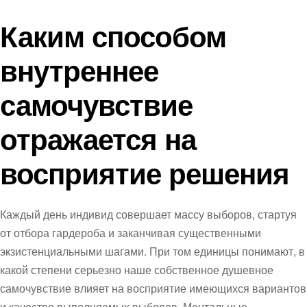
Каким способом
внутреннее
самочувствие
отражается на
восприятие решения
Каждый день индивид совершает массу выборов, стартуя
от отбора гардероба и заканчивая существенными
экзистенциальными шагами. При том единицы понимают, в
какой степени серьезно наше собственное душевное
самочувствие влияет на восприятие имеющихся вариантов
и качество выполняемых выборов. Ментальные