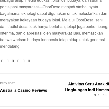
sebagai arsip, media edukasi, promosi budaya, dan sarana
partisipasi masyarakat—OborDesa menjadi simbol nyata
bagaimana teknologi dapat digunakan untuk melestarikan dan
merayakan kekayaan budaya lokal. Melalui OborDesa, seni
dan tradisi desa tidak hanya bertahan, tetapi juga berkembang,
diterima, dan diapresiasi oleh masyarakat luas, memastikan
bahwa warisan budaya Indonesia tetap hidup untuk generasi
mendatang.
Facebook
Twitter
Linkedin
Google+
Pinterest
Email
PREV POST
Aktivitas Seru Anak di
Lingkungan Indi Homes
Australia Casino Reviews
NEXT POST