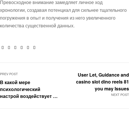
Превосходное внимание замедляет личное ход
хронологии, создавая потенциал для сильнее тщательного
погружения в опыт и получения из него увеличенного
количества существенной данных.
Facebook
Twitter
Linkedin
Google+
Pinterest
Email
PREV POST
User Let, Guidance and
casino slot dino reels 81
В какой мере
you may Issues
психологический
NEXT POST
настрой воздействует на
восприятие достижения