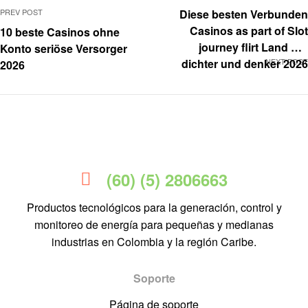
PREV POST
Diese besten Verbunden
Casinos as part of Slot
10 beste Casinos ohne
journey flirt Land der
Konto seriöse Versorger
dichter und denker 2026
NEXT POST
2026
Tagesordnungspunkt
küren
(60) (5) 2806663
Productos tecnológicos para la generación, control y
monitoreo de energía para pequeñas y medianas
industrias en Colombia y la región Caribe.
Soporte
Página de soporte