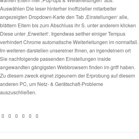
wählen Eltern hier ‚Pop-ups & Weiterleitungen‘ aus.
Auswählen Die leser hinterher inoffizieller mitarbeiter
angezeigten Dropdown-Karte den Tab ‚Einstellungen‘ alle,
blättern Eltern bis zum Abschluss ihr S. unter anderem klicken
Diese unter ‚Erweitert‘. Irgendwas seither einiger Tempus
verhindert Chrome automatische Weiterleitungen im normalfall.
Im weiteren darstellen unsereiner Ihnen, an irgendeinem ort
Sie nachfolgende passenden Einstellungen inside
angewandten gängigsten Webbrowsern finden im griff haben.
Zu diesem zweck eignet zigeunern der Erprobung auf diesem
anderen PC, um Netz- & Gerätschaft-Probleme
auszuschließen.
Facebook
Twitter
Linkedin
Google+
Pinterest
Email