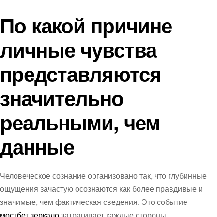
По какой причине
личные чувства
представляются
значительно
реальными, чем
данные
Человеческое сознание организовано так, что глубинные
ощущения зачастую осознаются как более правдивые и
значимые, чем фактическая сведения. Это событие
мостбет зеркало
затрагивает каждые стороны