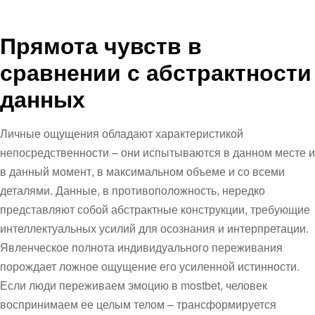
Прямота чувств в
сравнении с абстрактности
данных
Личные ощущения обладают характеристикой
непосредственности – они испытываются в данном месте и
в данный момент, в максимальном объеме и со всеми
деталями. Данные, в противоположность, нередко
представляют собой абстрактные конструкции, требующие
интеллектуальных усилий для осознания и интерпретации.
Явленческое полнота индивидуального переживания
порождает ложное ощущение его усиленной истинности.
Если люди переживаем эмоцию в mostbet, человек
воспринимаем ее целым телом – трансформируется