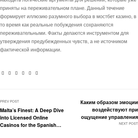
приняты на переживательном плане. Данный течение
формирует иллюзию разумного выбора в мостбет казино, в
то время как реальные побуждения сохраняются
переживательными. Факты делаются инструментом для
утверждения предубежденных чувств, а не источником
фактической информации.
Facebook
Twitter
Linkedin
Google+
Pinterest
Email
PREV POST
Каким образом эмоции
воздействуют при
Malta’s Finest: A Deep Dive
ощущение управления
into Licensed Online
NEXT POST
Casinos for the Spanish
Market