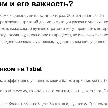
ом и его важность?
ками и финансами в азартных играх. Это включает в себя
пределение стратегий для минимизации рисков и увеличени
нком, даже самые лучшие стратегии могут привести к потер
оку получать удовольствие от процесса, не беспокоясь о в
 был долгосрочным и успешным, уделите внимание управле
нком на 1xbet
ам эффективно управлять своим банком при ставках на 1xb
ановите сумму, которую вы готовы выделить для ставок. Э
ь не более 1-5% от общего банка на одну ставку. Это помо