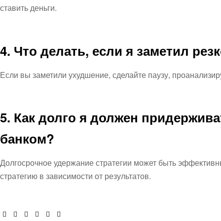
ставить деньги.
4. Что делать, если я заметил ре
Если вы заметили ухудшение, сделайте паузу, проанализир
5. Как долго я должен придержив
банком?
Долгосрочное удержание стратегии может быть эффективны
стратегию в зависимости от результатов.
Facebook
Twitter
Linkedin
Google+
Pinterest
Email