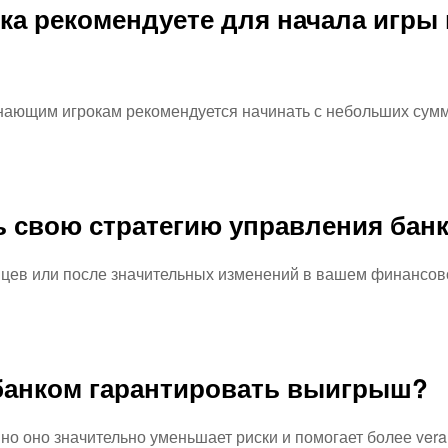
ка рекомендуете для начала игры 
нающим игрокам рекомендуется начинать с небольших сумм
ть свою стратегию управления бан
яцев или после значительных изменений в вашем финансо
 банком гарантировать выигрыш?
о оно значительно уменьшает риски и помогает более veran