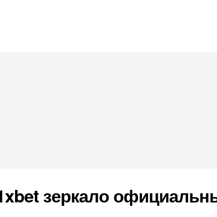
 1xbet зеркало официальн