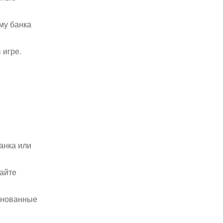
му банка
 игре.
анка или
майте
основанные