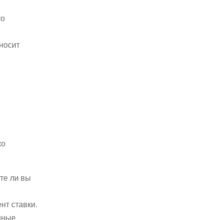
то
носит
ко
те ли вы
нт ставки.
нные