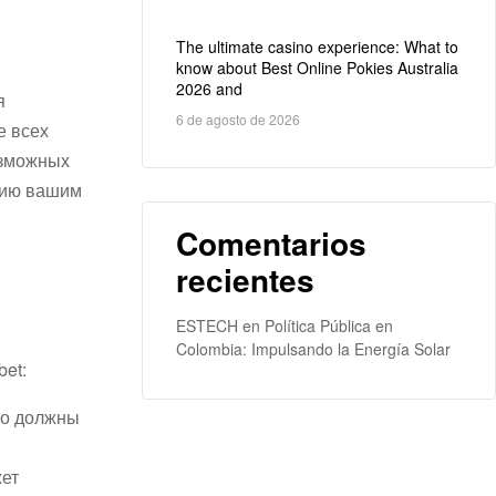
The ultimate casino experience: What to
know about Best Online Pokies Australia
2026 and
я
6 de agosto de 2026
е всех
озможных
нию вашим
Comentarios
recientes
ESTECH
en
Política Pública en
Colombia: Impulsando la Energía Solar
et:
то должны
жет