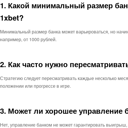
1. Какой минимальный размер бан
1xbet?
Минимальный размер банка может варьироваться, но начи
например, от 1000 рублей.
2. Как часто нужно пересматрива
Стратегию следует пересматривать каждые несколько мес
положении или прогрессе в игре.
3. Может ли хорошее управление
Нет, управление банком не может гарантировать выигрыш, н