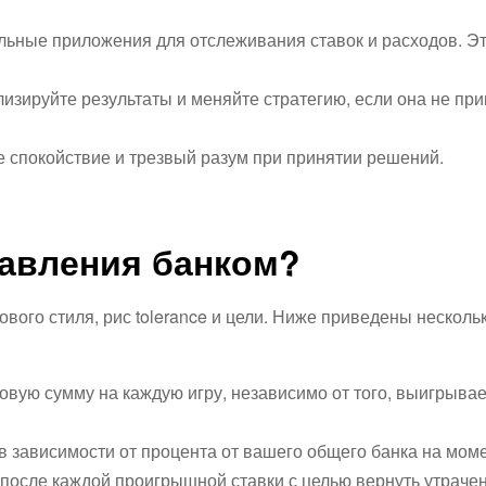
льные приложения для отслеживания ставок и расходов. Э
изируйте результаты и меняйте стратегию, если она не при
 спокойствие и трезвый разум при принятии решений.
равления банком?
вого стиля, рис tolerance и цели. Ниже приведены несколь
овую сумму на каждую игру, независимо от того, выигрывае
в зависимости от процента от вашего общего банка на моме
 после каждой проигрышной ставки с целью вернуть утраче