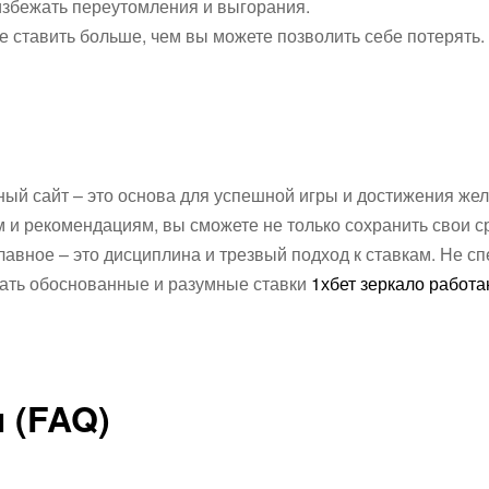
избежать переутомления и выгорания.
 ставить больше, чем вы можете позволить себе потерять.
ый сайт – это основа для успешной игры и достижения же
и рекомендациям, вы сможете не только сохранить свои с
лавное – это дисциплина и трезвый подход к ставкам. Не с
лать обоснованные и разумные ставки
1хбет зеркало работ
 (FAQ)