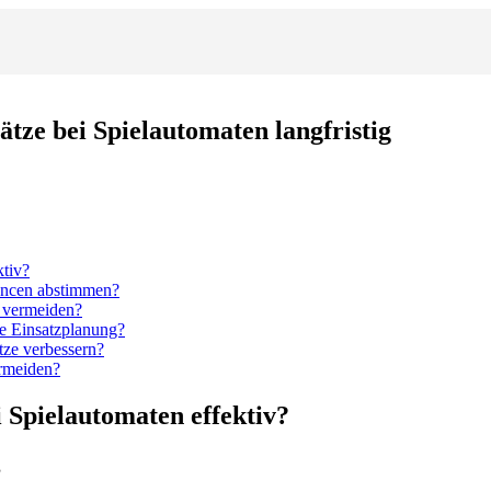
ätze bei Spielautomaten langfristig
ktiv?
hancen abstimmen?
u vermeiden?
e Einsatzplanung?
tze verbessern?
ermeiden?
 Spielautomaten effektiv?
g