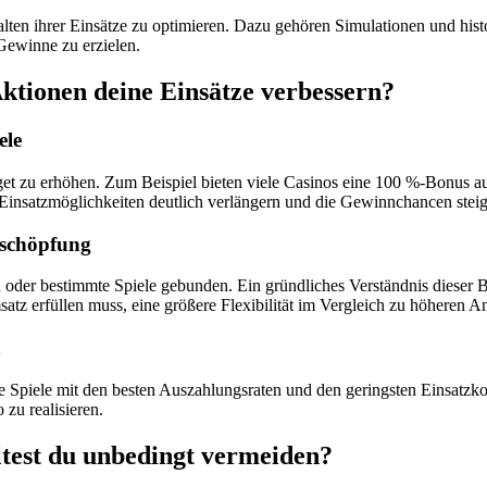
alten ihrer Einsätze zu optimieren. Dazu gehören Simulationen und his
 Gewinne zu erzielen.
tionen deine Einsätze verbessern?
ele
et zu erhöhen. Zum Beispiel bieten viele Casinos eine 100 %-Bonus auf 
insatzmöglichkeiten deutlich verlängern und die Gewinnchancen steig
sschöpfung
oder bestimmte Spiele gebunden. Ein gründliches Verständnis dieser B
tz erfüllen muss, eine größere Flexibilität im Vergleich zu höheren A
n
ie Spiele mit den besten Auszahlungsraten und den geringsten Einsatz
zu realisieren.
test du unbedingt vermeiden?