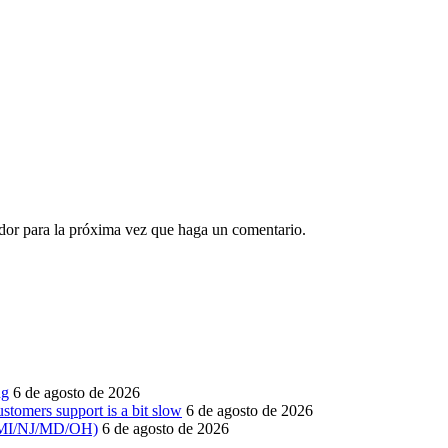
ador para la próxima vez que haga un comentario.
ng
6 de agosto de 2026
customers support is a bit slow
6 de agosto de 2026
PA/MI/NJ/MD/OH)
6 de agosto de 2026