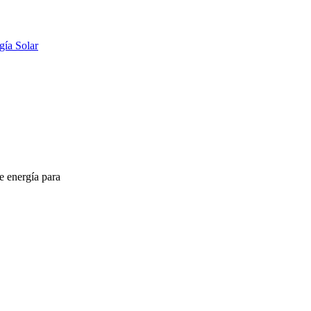
gía Solar
e energía para