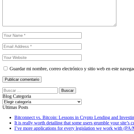
Guardar mi nombre, correo electrónico y sitio web en este naveg
Buscar:
Blog Categoria
Blog
Categoria
Ultimas Posts
Bitconnect vs. Bitcoin: Lessons in Crypto Lending and Investi
It is really worth detailing that some users grumble your site’s 
I’ve more applications for every legislation we work with (