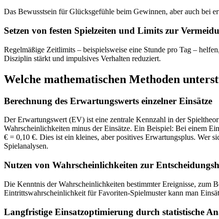
Das Bewusstsein für Glücksgefühle beim Gewinnen, aber auch bei erwa
Setzen von festen Spielzeiten und Limits zur Vermei
Regelmäßige Zeitlimits – beispielsweise eine Stunde pro Tag – helfe
Disziplin stärkt und impulsives Verhalten reduziert.
Welche mathematischen Methoden unterstü
Berechnung des Erwartungswerts einzelner Einsätze
Der Erwartungswert (EV) ist eine zentrale Kennzahl in der Spieltheori
Wahrscheinlichkeiten minus der Einsätze. Ein Beispiel: Bei einem Ei
€ = 0,10 €. Dies ist ein kleines, aber positives Erwartungsplus. Wer s
Spielanalysen.
Nutzen von Wahrscheinlichkeiten zur Entscheidungshi
Die Kenntnis der Wahrscheinlichkeiten bestimmter Ereignisse, zum B
Eintrittswahrscheinlichkeit für Favoriten-Spielmuster kann man Einsät
Langfristige Einsatzoptimierung durch statistische A