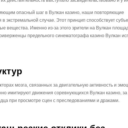
лняющим опасный шаг в Вулкан казино, наши повторяющие
 в экстремальной случае. Этот принцип способствует субъ
вые вещества. Именно из-за этого зрители на Вулкан площад
приверженцы предельного синематографа казино Вулкан и
уктур
торах мозга, связанных за двигательную активность и эмоц
нно имитируют движения соревнующихся Вулкан казино, за
ердца при просмотре сцен с преследованиями и драками.
ан: резкие отклики без