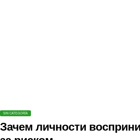
SIN CATEGORÍA
Зачем личности восприни
за риском