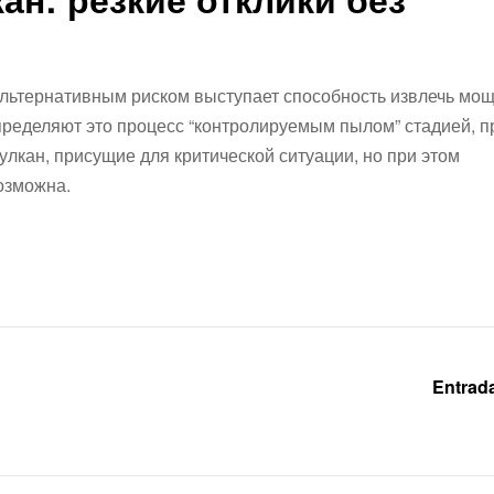
альтернативным риском выступает способность извлечь мо
пределяют это процесс “контролируемым пылом” стадией, п
лкан, присущие для критической ситуации, но при этом
озможна.
Entrada