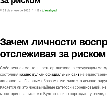
23 de enero de 2026
By
tdywahyudi
Зачем личности восп
отслеживая за риском
Собственная ментальность организована следующим мето
состояния
казино вулкан официальный сайт
не единственно
активностью. Главным образом отчетливо это демонстриру
Касается ли это чрезвычайные категории соревнований, н
мониторинг за риском в Вулкан казино порождает у очеви