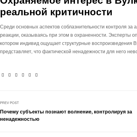
реальной критичности
Среди основных аспектов соблазнительности контроля за 
реакции, оказываясь при этом в охраненности. Эксперты о
котором индивид ощущает структурные воспроизведения Ву
представляет, что фактической ненадежности для него нев
Facebook
Twitter
Linkedin
Google+
Pinterest
Email
PREV POST
Почему субъекты познают волнение, контролируя за
ненадежностью