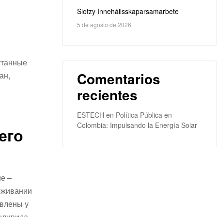
Slotzy Innehållsskaparsamarbete
5 de agosto de 2026
утанные
Comentarios
ан,
recientes
ESTECH
en
Política Pública en
Colombia: Impulsando la Energía Solar
его
е –
леживании
явлены у
ндивида.