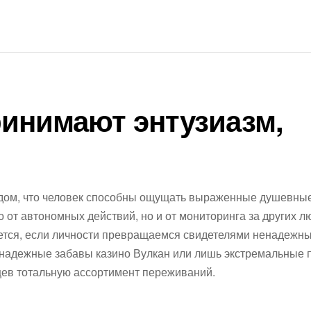
ринимают энтузиазм,
дом, что человек способны ощущать выраженные душевны
 от автономных действий, но и от мониторинга за других л
ется, если личности превращаемся свидетелями ненадежны
енадежные забавы казино Вулкан или лишь экстремальные 
дцев тотальную ассортимент переживаний.