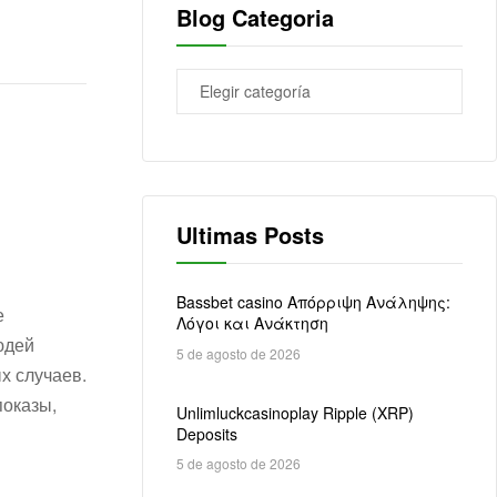
Blog Categoria
Ultimas Posts
Bassbet casino Απόρριψη Ανάληψης:
е
Λόγοι και Ανάκτηση
юдей
5 de agosto de 2026
х случаев.
показы,
Unlimluckcasinoplay Ripple (XRP)
Deposits
5 de agosto de 2026