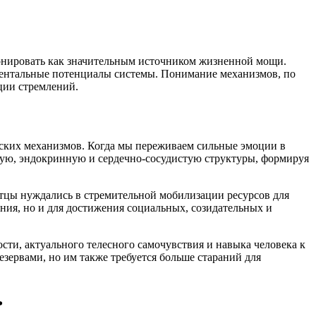
онировать как значительным источником жизненной мощи.
ментальные потенциалы системы. Понимание механизмов, по
ции стремлений.
ских механизмов. Когда мы переживаем сильные эмоции в
вную, эндокринную и сердечно-сосудистую структуры, формируя
тцы нуждались в стремительной мобилизации ресурсов для
ания, но и для достижения социальных, созидательных и
сти, актуального телесного самочувствия и навыка человека к
ервами, но им также требуется больше стараний для
ь