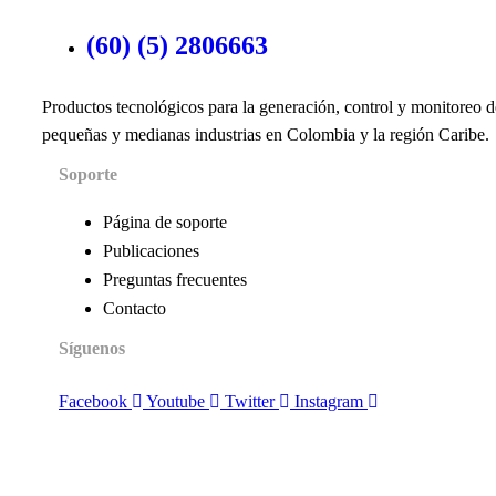
(60) (5) 2806663
Productos tecnológicos para la generación, control y monitoreo d
pequeñas y medianas industrias en Colombia y la región Caribe.
Soporte
Página de soporte
Publicaciones
Preguntas frecuentes
Contacto
Síguenos
Facebook
Youtube
Twitter
Instagram