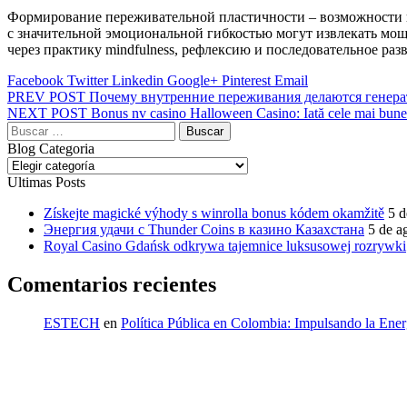
Формирование переживательной пластичности – возможности 
с значительной эмоциональной гибкостью могут извлекать мо
через практику mindfulness, рефлексию и последовательное ра
Facebook
Twitter
Linkedin
Google+
Pinterest
Email
Navegación
PREV POST
Почему внутренние переживания делаются генера
NEXT POST
Bonus nv casino Halloween Casino: Iată cele mai bune o
de
Buscar:
entradas
Blog Categoria
Blog
Categoria
Ultimas Posts
Získejte magické výhody s winrolla bonus kódem okamžitě
5 d
Энергия удачи с Thunder Coins в казино Казахстана
5 de a
Royal Casino Gdańsk odkrywa tajemnice luksusowej rozrywki
Comentarios recientes
ESTECH
en
Política Pública en Colombia: Impulsando la Ener