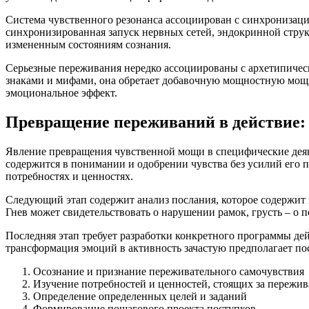
Система чувственного резонанса ассоциирован с синхронизаци
синхронизированная запуск нервных сетей, эндокринной стру
измененным состояниям сознания.
Серьезные переживания нередко ассоциированы с архетипиче
знаками и мифами, она обретает добавочную мощностную мощь.
эмоциональное эффект.
Превращение переживаний в действие: 
Явление превращения чувственной мощи в специфические деян
содержится в понимании и одобрении чувства без усилий его 
потребностях и ценностях.
Следующий этап содержит анализ послания, которое содержит 
Гнев может свидетельствовать о нарушении рамок, грусть – о 
Последняя этап требует разработки конкретного программы де
трансформация эмоций в активность зачастую предполагает по
Осознание и признание переживательного самочувствия
Изучение потребностей и ценностей, стоящих за пережи
Определение определенных целей и заданий
Формирование пошагового проекта поступков