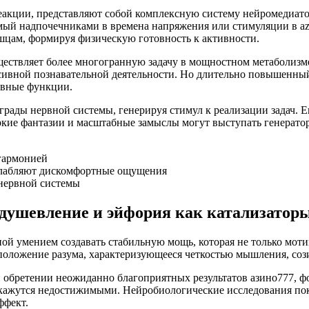
акции, представляют собой комплексную систему нейромедиато
емый надпочечниками в времена напряжения или стимуляции в a
шцам, формируя физическую готовность к активности.
ествляет более многогранную задачу в мощностном метаболизме
сивной познавательной деятельности. Но длительно повышенный
ивные функции.
ады нервной системы, генерируя стимул к реализации задач. Ег
 яркие фантазии и масштабные замыслы могут выступать генерат
гармонией
слабляют дискомфортные ощущения
 нервной системы
одушевление и эйфория как катализатор
й умением создавать стабильную мощь, которая не только мотив
положение разума, характеризующееся четкостью мышления, соз
и обретении неожиданно благоприятных результатов азино777, 
кажутся недостижимыми. Нейробиологические исследования пок
ффект.