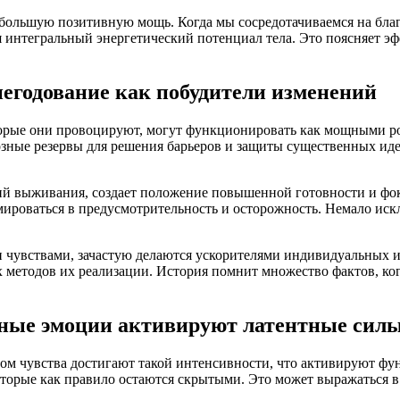
т большую позитивную мощь. Когда мы сосредотачиваемся на бла
ся интегральный энергетический потенциал тела. Это поясняет 
негодование как побудители изменений
торые они провоцируют, могут функционировать как мощными ро
зные резервы для решения барьеров и защиты существенных иде
ий выживания, создает положение повышенной готовности и фок
мироваться в предусмотрительность и осторожность. Немало ис
ыми чувствами, зачастую делаются ускорителями индивидуальны
х методов их реализации. История помнит множество фактов, к
зные эмоции активируют латентные сил
ом чувства достигают такой интенсивности, что активируют фу
 которые как правило остаются скрытыми. Это может выражаться