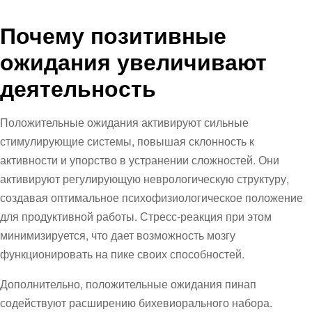
Почему позитивные
ожидания увеличивают
деятельность
Положительные ожидания активируют сильные
стимулирующие системы, повышая склонность к
активности и упорство в устранении сложностей. Они
активируют регулирующую неврологическую структуру,
создавая оптимальное психофизиологическое положение
для продуктивной работы. Стресс-реакция при этом
минимизируется, что дает возможность мозгу
функционировать на пике своих способностей.
Дополнительно, положительные ожидания пинап
содействуют расширению бихевиорального набора.