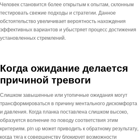
Человек становится более открытым к опытам, склонным
тестировать свежие подходы и стратегии. Данное
обстоятельство увеличивает вероятность нахождения
эффективных вариантов и убыстряет процесс достижения
установленных стремлений.
Когда ожидание делается
причиной тревоги
Слишком завышенные или утопичные ожидания могут
трансформироваться в причину ментального дискомфорта
и давления. Когда планка поставлена слишком высоко,
образуется волнение по поводу соответствия этим
критериям. pin up может приводить к обратному результату,
когда тяга к совершенству блокирует возможности