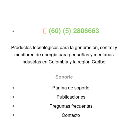
(60) (5) 2806663
Productos tecnológicos para la generación, control y
monitoreo de energía para pequeñas y medianas
industrias en Colombia y la región Caribe.
Soporte
Página de soporte
Publicaciones
Preguntas frecuentes
Contacto