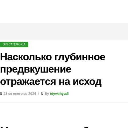
SIN CATEGORÍA
Насколько глубинное
предвкушение
отражается на исход
23 de enero de 2026
By
tdywahyudi