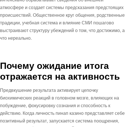
атмосфере и создает системы предсказания предстоящих
происшествий. Общественное круг общения, родственные
традиции, учебная система и влияние СМИ пошагово
выстраивают структуру убеждений о том, что достижимо, а
что нереально.
Почему ожидание итога
отражается на активность
Предвкушение результата активирует цепочку
биохимических реакций в головном мозге, влияющих на
побуждение, фокусировку сознания и способность к
действию. Когда личность пинап казино представляет себе
позитивный результат, запускается система поощрения,