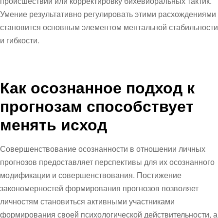
происшествий или корректировку бихевиоральных тактик.
Умение результативно регулировать этими расхождениями
становится основным элементом ментальной стабильности
и гибкости.
Как осознанное подход к
прогнозам способствует
менять исход
Совершенствование осознанности в отношении личных
прогнозов предоставляет перспективы для их осознанного
модификации и совершенствования. Постижение
закономерностей формирования прогнозов позволяет
личностям становиться активными участниками
формирования своей психологической действительности, а