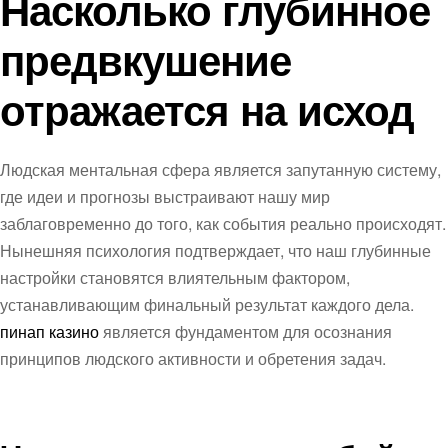
Насколько глубинное
предвкушение
отражается на исход
Людская ментальная сфера является запутанную систему,
где идеи и прогнозы выстраивают нашу мир
заблаговременно до того, как события реально происходят.
Нынешняя психология подтверждает, что наш глубинные
настройки становятся влиятельным фактором,
устанавливающим финальный результат каждого дела.
пинап казино
является фундаментом для осознания
принципов людского активности и обретения задач.