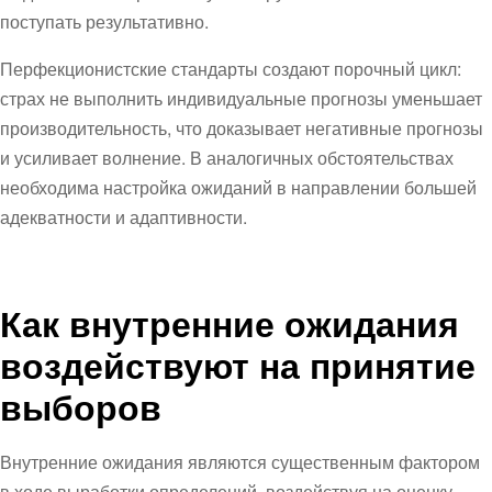
поступать результативно.
Перфекционистские стандарты создают порочный цикл:
страх не выполнить индивидуальные прогнозы уменьшает
производительность, что доказывает негативные прогнозы
и усиливает волнение. В аналогичных обстоятельствах
необходима настройка ожиданий в направлении большей
адекватности и адаптивности.
Как внутренние ожидания
воздействуют на принятие
выборов
Внутренние ожидания являются существенным фактором
в ходе выработки определений, воздействуя на оценку