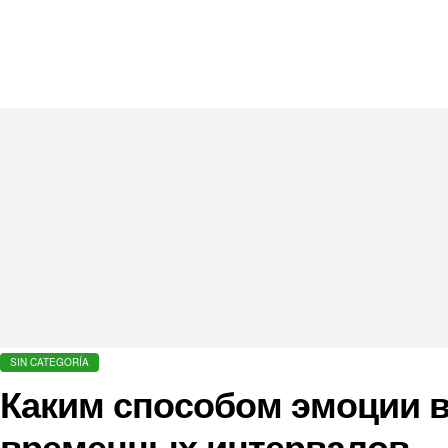
SIN CATEGORÍA
Каким способом эмоции в
временных интервалов