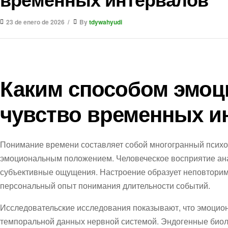
23 de enero de 2026
By
tdywahyudi
Каким способом эмоц
чувство временных и
Понимание времени составляет собой многогранный психо
эмоциональным положением. Человеческое восприятие анали
субъективные ощущения. Настроение образует неповторим
персональный опыт понимания длительности событий.
Исследовательские исследования показывают, что эмоцион
темпоральной данных нервной системой. Эндогенные биол