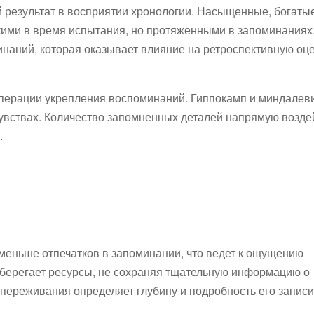
результат в восприятии хронологии. Насыщенные, богаты
ими в время испытания, но протяженными в запоминаниях
наний, которая оказывает влияние на ретроспективную оц
операции укрепления воспоминаний. Гиппокамп и миндалев
вствах. Количество запомненных деталей напрямую воздей
.
меньше отпечатков в запоминании, что ведет к ощущению
 сберегает ресурсы, не сохраняя тщательную информацию о
ереживания определяет глубину и подробность его записи