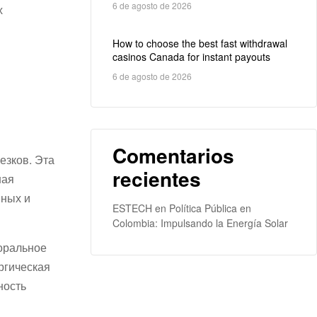
6 de agosto de 2026
х
How to choose the best fast withdrawal
casinos Canada for instant payouts
6 de agosto de 2026
Comentarios
езков. Эта
recientes
ная
нных и
ESTECH
en
Política Pública en
Colombia: Impulsando la Energía Solar
оральное
ргическая
ность