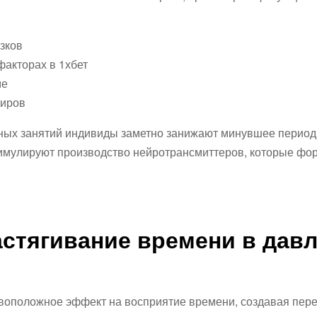
зков
акторах в 1хбет
ме
тиров
вных занятий индивиды заметно занижают минувшее период
стимулируют производство нейротрансмиттеров, которые фо
астягивание времени в дав
воположное эффект на восприятие времени, создавая пер