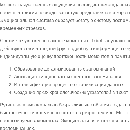
Мощность чувственных ощущений порождает неожиданный 
происшествиями периоды зачастую представляются коротк
Эмоциональная система образует богатую систему воспоми
временных отрезков.
Свежие и чувственно важные моменты в 1xbet запускают 
действуют совместно, шифруя подробную информацию о чу
индивидуальную оценку протяженности моментов в памяти
Образование детализированных запоминаний
Активация эмоциональных центров запоминания
Интенсификация процессов стабилизации данных
Создание ярких хронологических указателей в 1хбет
Рутинные и эмоционально безразличные события создают 
быстротечности временного потока в ретроспективе. Мозг
прогнозируемых моментах. Эмоциональная интенсивность п
воспоминаниях.