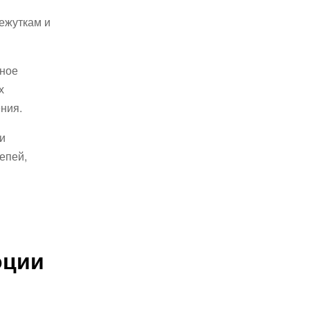
ежуткам и
нное
х
ния.
и
епей,
оции