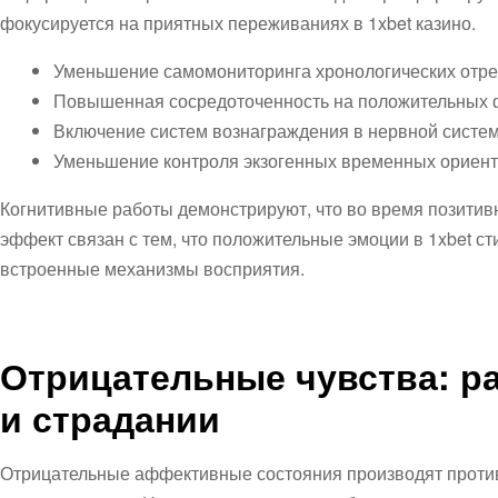
фокусируется на приятных переживаниях в 1xbet казино.
Уменьшение самомониторинга хронологических отре
Повышенная сосредоточенность на положительных ф
Включение систем вознаграждения в нервной систе
Уменьшение контроля экзогенных временных ориен
Когнитивные работы демонстрируют, что во время позити
эффект связан с тем, что положительные эмоции в 1xbet 
встроенные механизмы восприятия.
Отрицательные чувства: р
и страдании
Отрицательные аффективные состояния производят проти