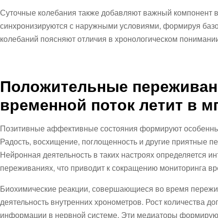
Суточные колебания также добавляют важный компонент 
синхронизируются с наружными условиями, формируя базо
колебаний поясняют отличия в хронологическом понимани
Положительные переживания
временной поток летит в м
Позитивные аффективные состояния формируют особенный
Радость, восхищение, поглощенность и другие приятные п
Нейронная деятельность в таких настроях определяется и
переживаниях, что приводит к сокращению мониторинга в
Биохимические реакции, совершающиеся во время пережи
деятельность внутренних хронометров. Рост количества д
информации в нервной системе. Эти медиаторы формируют