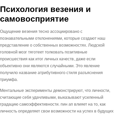
Психология везения и
самовосприятие
Ощущение везения тесно ассоциировано с
познавательными отклонениями, которые создают наш
представление о собственных возможностях. Людской
головной мозг тяготеет толковать позитивные
происшествия как итог личных качеств, даже если
объективно они являются случайными. Это явление
получило название атрибутивного стиля разъяснения
триумфа.
Ментальные эксперименты демонстрируют, что личности,
считающие себя удачливыми, выказывают усиленный
градацию самоэффективности. пин ап влияет на то, как
личность определяет свои возможности на успех в будущих