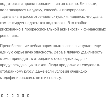
подготовки и проектирования пин ап казино. Личности,
полагающиеся на удачу, способны игнорировать
тщательным рассмотрением ситуации, надеясь, что удача
компенсирует недостаток подготовки. Это крайне
рискованно в профессиональной активности и финансовых
решениях.
Пренебрежение неблагоприятных знаков выступает еще
единую серьезную опасность. Вера в личную удачливость
может приводить к отрицанию очевидных задач и
предупреждающих знаков. Люди продолжают следовать
отобранному курсу, даже если условия очевидно
модифицировались не в их пользу.
Facebook
Twitter
Linkedin
Google+
Pinterest
Email