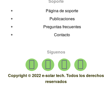
Soporte
Página de soporte
Publicaciones
Preguntas frecuentes
Contacto
Síguenos
Copyright © 2022 e-solar tech. Todos los derechos
reservados