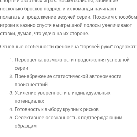
спорте и азартных играх. Баскетболисты, забившие
несколько бросков подряд, и их команды начинают
полагать в продолжение везучей серии. Похожим способом
игроки в казино спустя выигрышной полосы увеличивают
ставки, думая, что удача на их стороне.
Основные особенности феномена “горячей руки” содержат:
Переоценка возможности продолжения успешной
серии
Пренебрежение статистической автономности
происшествий
Усиление уверенности в индивидуальных
потенциалах
Готовность к выбору крупных рисков
Селективное осознанность к подтверждающим
образцам