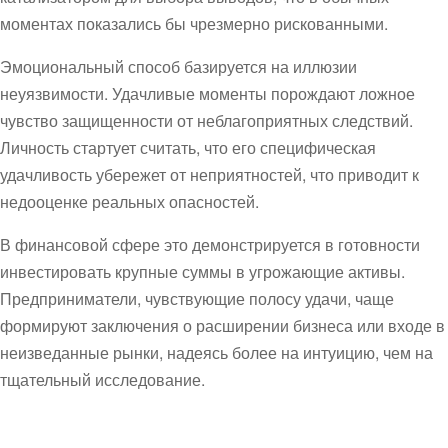
моментах показались бы чрезмерно рискованными.
Эмоциональный способ базируется на иллюзии
неуязвимости. Удачливые моменты порождают ложное
чувство защищенности от неблагоприятных следствий.
Личность стартует считать, что его специфическая
удачливость убережет от неприятностей, что приводит к
недооценке реальных опасностей.
В финансовой сфере это демонстрируется в готовности
инвестировать крупные суммы в угрожающие активы.
Предприниматели, чувствующие полосу удачи, чаще
формируют заключения о расширении бизнеса или входе в
неизведанные рынки, надеясь более на интуицию, чем на
тщательный исследование.