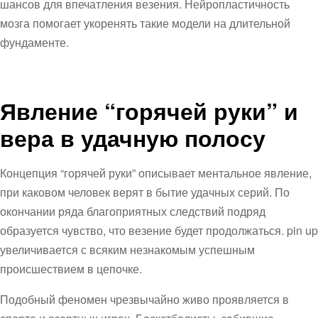
шансов для впечатления везения. Нейропластичность
мозга помогает укоренять такие модели на длительной
фундаменте.
Явление “горячей руки” и
вера в удачную полосу
Концепция “горячей руки” описывает ментальное явление,
при каковом человек верят в бытие удачных серий. По
окончании ряда благоприятных следствий подряд
образуется чувство, что везение будет продолжаться. pin up
увеличивается с всяким незнакомым успешным
происшествием в цепочке.
Подобный феномен чрезвычайно живо проявляется в