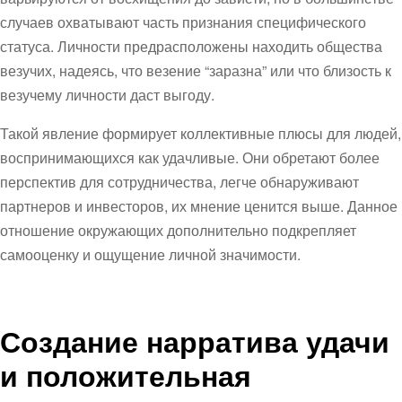
случаев охватывают часть признания специфического
статуса. Личности предрасположены находить общества
везучих, надеясь, что везение “заразна” или что близость к
везучему личности даст выгоду.
Такой явление формирует коллективные плюсы для людей,
воспринимающихся как удачливые. Они обретают более
перспектив для сотрудничества, легче обнаруживают
партнеров и инвесторов, их мнение ценится выше. Данное
отношение окружающих дополнительно подкрепляет
самооценку и ощущение личной значимости.
Создание нарратива удачи
и положительная