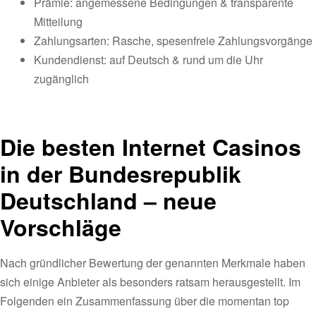
Prämie: angemessene Bedingungen & transparente
Mitteilung
Zahlungsarten: Rasche, spesenfreie Zahlungsvorgänge
Kundendienst: auf Deutsch & rund um die Uhr
zugänglich
Die besten Internet Casinos
in der Bundesrepublik
Deutschland – neue
Vorschläge
Nach gründlicher Bewertung der genannten Merkmale haben
sich einige Anbieter als besonders ratsam herausgestellt. Im
Folgenden ein Zusammenfassung über die momentan top