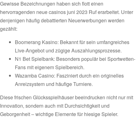
Gewisse Bezeichnungen haben sich flott einen
hervorragenden neue casinos juni 2023 Ruf erarbeitet. Unter
denjenigen häufig debattierten Neuerwerbungen werden
gezählt:
Boomerang Kasino: Bekannt für sein umfangreiches
Live-Angebot und zügige Auszahlungsprozesse.
N1 Bet Spielbank: Besonders populär bei Sportwetten-
Fans mit eigenem Spielbereich.
Wazamba Casino: Fasziniert durch ein originelles
Anreizsystem und häufige Turniere.
Diese frischen Glücksspielhäuser beeindrucken nicht nur mit
Innovation, sondern auch mit Durchsichtigkeit und
Geborgenheit – wichtige Elemente für hiesige Spieler.