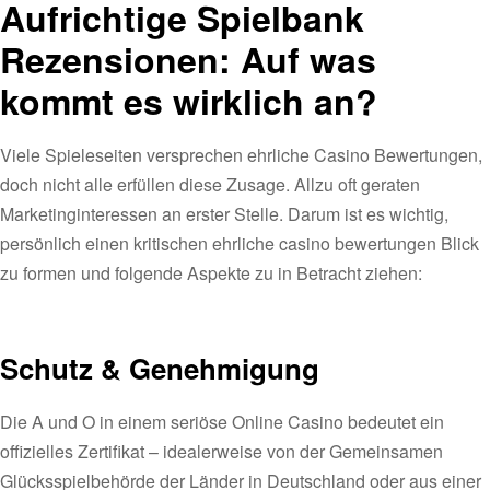
Aufrichtige Spielbank
Rezensionen: Auf was
kommt es wirklich an?
Viele Spieleseiten versprechen ehrliche Casino Bewertungen,
doch nicht alle erfüllen diese Zusage. Allzu oft geraten
Marketinginteressen an erster Stelle. Darum ist es wichtig,
persönlich einen kritischen ehrliche casino bewertungen Blick
zu formen und folgende Aspekte zu in Betracht ziehen:
Schutz & Genehmigung
Die A und O in einem seriöse Online Casino bedeutet ein
offizielles Zertifikat – idealerweise von der Gemeinsamen
Glücksspielbehörde der Länder in Deutschland oder aus einer