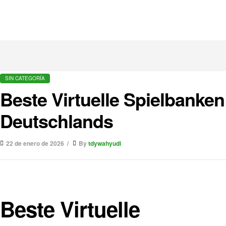
SIN CATEGORÍA
Beste Virtuelle Spielbanken
Deutschlands
22 de enero de 2026
By
tdywahyudi
Beste Virtuelle