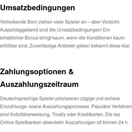
Umsatzbedingungen
Verlockende Boni ziehen viele Spieler an – aber Vorsicht:
Ausschlaggebend sind die Umsatzbedingungen! Ein
erheblicher Bonus bringt kaum, wenn die Konditionen kaum
erfüllbar sind. Zuverlässige Anbieter geben bekannt diese klar.
Zahlungsoptionen &
Auszahlungszeitraum
Deutschsprachige Spieler priorisieren zügige und sichere
Einzahlungs- sowie Auszahlungsprozesse. Populäre Verfahren
sind Sofortüberweisung, Trustly oder Kreditkarten. Die top
Online Spielbanken abwickeln Auszahlungen oft binnen 24 h.