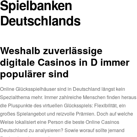
Spielbanken
Deutschlands
Weshalb zuverlässige
digitale Casinos in D immer
populärer sind
Online Glücksspielhäuser sind in Deutschland längst kein
Spezialthema mehr. Immer zahlreiche Menschen finden heraus
die Pluspunkte des virtuellen Glücksspiels: Flexibilität, ein
großes Spielangebot und reizvolle Prämien. Doch auf welche
Weise lokalisiert eine Person die beste Online Casinos
Deutschland zu analysieren? Sowie worauf sollte jemand