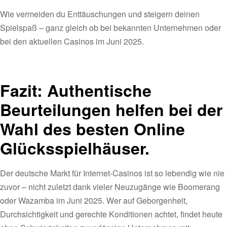
Wie vermeiden du Enttäuschungen und steigern deinen
Spielspaß – ganz gleich ob bei bekannten Unternehmen oder
bei den aktuellen Casinos im Juni 2025.
Fazit: Authentische
Beurteilungen helfen bei der
Wahl des besten Online
Glücksspielhäuser.
Der deutsche Markt für Internet-Casinos ist so lebendig wie nie
zuvor – nicht zuletzt dank vieler Neuzugänge wie Boomerang
oder Wazamba im Juni 2025. Wer auf Geborgenheit,
Durchsichtigkeit und gerechte Konditionen achtet, findet heute