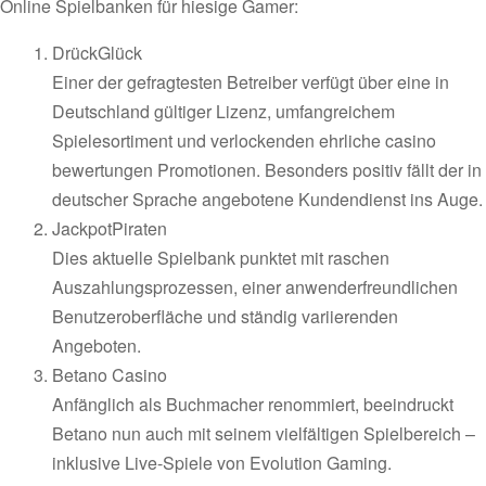
Online Spielbanken für hiesige Gamer:
DrückGlück
Einer der gefragtesten Betreiber verfügt über eine in
Deutschland gültiger Lizenz, umfangreichem
Spielesortiment und verlockenden ehrliche casino
bewertungen Promotionen. Besonders positiv fällt der in
deutscher Sprache angebotene Kundendienst ins Auge.
JackpotPiraten
Dies aktuelle Spielbank punktet mit raschen
Auszahlungsprozessen, einer anwenderfreundlichen
Benutzeroberfläche und ständig variierenden
Angeboten.
Betano Casino
Anfänglich als Buchmacher renommiert, beeindruckt
Betano nun auch mit seinem vielfältigen Spielbereich –
inklusive Live-Spiele von Evolution Gaming.