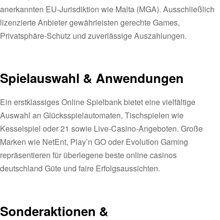
anerkannten EU-Jurisdiktion wie Malta (MGA). Ausschließlich
lizenzierte Anbieter gewährleisten gerechte Games,
Privatsphäre-Schutz und zuverlässige Auszahlungen.
Spielauswahl & Anwendungen
Ein erstklassiges Online Spielbank bietet eine vielfältige
Auswahl an Glücksspielautomaten, Tischspielen wie
Kesselspiel oder 21 sowie Live-Casino-Angeboten. Große
Marken wie NetEnt, Play’n GO oder Evolution Gaming
repräsentieren für überlegene beste online casinos
deutschland Güte und faire Erfolgsaussichten.
Sonderaktionen &