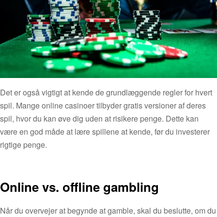
Det er også vigtigt at kende de grundlæggende regler for hvert
spil. Mange online casinoer tilbyder gratis versioner af deres
spil, hvor du kan øve dig uden at risikere penge. Dette kan
være en god måde at lære spillene at kende, før du investerer
rigtige penge.
Online vs. offline gambling
Når du overvejer at begynde at gamble, skal du beslutte, om du