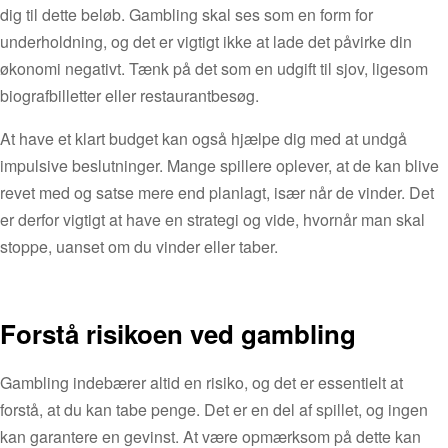
dig til dette beløb. Gambling skal ses som en form for
underholdning, og det er vigtigt ikke at lade det påvirke din
økonomi negativt. Tænk på det som en udgift til sjov, ligesom
biografbilletter eller restaurantbesøg.
At have et klart budget kan også hjælpe dig med at undgå
impulsive beslutninger. Mange spillere oplever, at de kan blive
revet med og satse mere end planlagt, især når de vinder. Det
er derfor vigtigt at have en strategi og vide, hvornår man skal
stoppe, uanset om du vinder eller taber.
Forstå risikoen ved gambling
Gambling indebærer altid en risiko, og det er essentielt at
forstå, at du kan tabe penge. Det er en del af spillet, og ingen
kan garantere en gevinst. At være opmærksom på dette kan