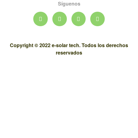
Síguenos
Copyright © 2022 e-solar tech. Todos los derechos
reservados