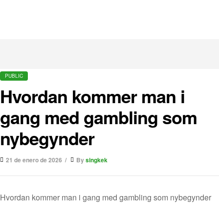
PUBLIC
Hvordan kommer man i
gang med gambling som
nybegynder
21 de enero de 2026
By
singkek
Hvordan kommer man i gang med gambling som nybegynder