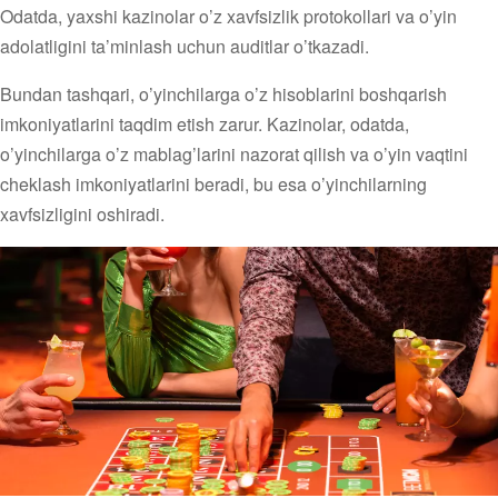
Odatda, yaxshi kazinolar o’z xavfsizlik protokollari va o’yin
adolatligini ta’minlash uchun auditlar o’tkazadi.
Bundan tashqari, o’yinchilarga o’z hisoblarini boshqarish
imkoniyatlarini taqdim etish zarur. Kazinolar, odatda,
o’yinchilarga o’z mablag’larini nazorat qilish va o’yin vaqtini
cheklash imkoniyatlarini beradi, bu esa o’yinchilarning
xavfsizligini oshiradi.