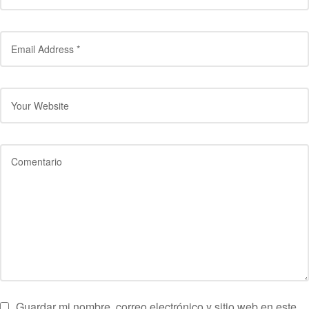
Guardar mi nombre, correo electrónico y sitio web en este