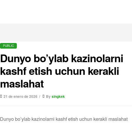
PUBLIC
Dunyo bo’ylab kazinolarni
kashf etish uchun kerakli
maslahat
21 de enero de 2026
By
singkek
Dunyo bo’ylab kazinolarni kashf etish uchun kerakli maslahat