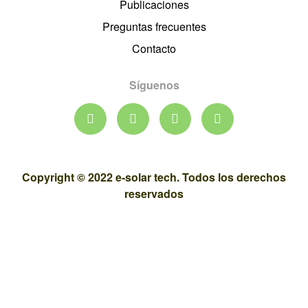
Publicaciones
Preguntas frecuentes
Contacto
Síguenos
Copyright © 2022 e-solar tech. Todos los derechos
reservados