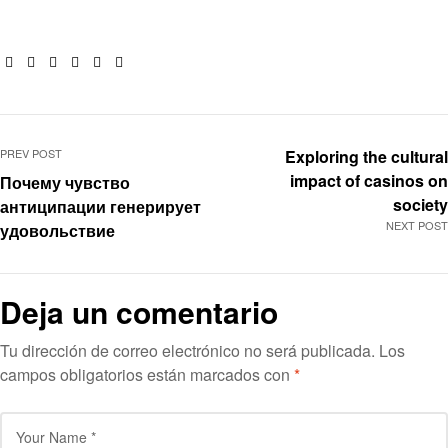
Facebook
Twitter
Linkedin
Google+
Pinterest
Email
PREV POST
Exploring the cultural
impact of casinos on
Почему чувство
society
антиципации генерирует
NEXT POST
удовольствие
Deja un comentario
Tu dirección de correo electrónico no será publicada.
Los
campos obligatorios están marcados con
*