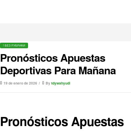
! БЕЗ РУБРИКИ
Pronósticos Apuestas
Deportivas Para Mañana
19 de enero de 2026
By
tdywahyudi
Pronósticos Apuestas