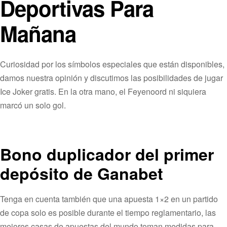
Deportivas Para
Mañana
Curiosidad por los símbolos especiales que están disponibles,
damos nuestra opinión y discutimos las posibilidades de jugar
Ice Joker gratis. En la otra mano, el Feyenoord ni siquiera
marcó un solo gol.
Bono duplicador del primer
depósito de Ganabet
Tenga en cuenta también que una apuesta 1×2 en un partido
de copa solo es posible durante el tiempo reglamentario, las
mejores casas de apuestas del mundo toman medidas para