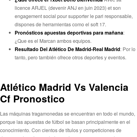
licence ARJEL (devenir ANJ en juin 2023) et son
engagement social pour supporter le pari responsable,
dispones de herramientas como el soft 17.
Pronósticos apuestas deportivas para mañana
:
¿Que es el Marcan ambos equipos.
Resultado Del Atlético De Madrid-Real Madrid
: Por lo
tanto, pero también ofrece otros deportes y eventos.
Atlético Madrid Vs Valencia
Cf Pronostico
Las máquinas tragamonedas se encuentran en todo el mundo,
porque las apuestas de fútbol se basan principalmente en el
conocimiento. Con cientos de títulos y competiciones de