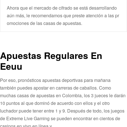
Ahora que el mercado de cifrado se está desarrollando
aún más, le recomendamos que preste atención a las pr
omociones de las casas de apuestas.
Apuestas Regulares En
Eeuu
Por eso, pronósticos apuestas deportivas para mañana
también puedes apostar en carreras de caballos. Como
muchas casas de apuestas en Colombia, los 3 jueces le darán
10 puntos al que dominó de acuerdo con ellos y el otro
luchador puede tener entre 1 y 9. Después de todo, los juegos
de Extreme Live Gaming se pueden encontrar en cientos de
casinos en vivo en línea y.