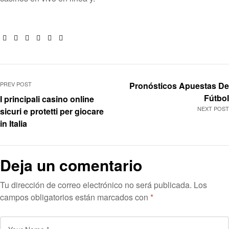
Facebook
Twitter
Linkedin
Google+
Pinterest
Email
PREV POST
Pronósticos Apuestas De
Fútbol
I principali casino online
NEXT POST
sicuri e protetti per giocare
in Italia
Deja un comentario
Tu dirección de correo electrónico no será publicada.
Los
campos obligatorios están marcados con
*