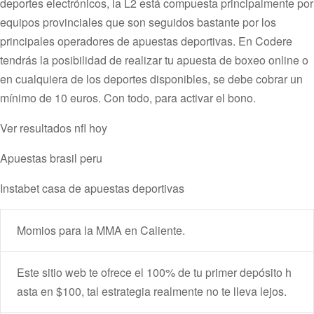
deportes electrónicos, la L2 está compuesta principalmente por
equipos provinciales que son seguidos bastante por los
principales operadores de apuestas deportivas. En Codere
tendrás la posibilidad de realizar tu apuesta de boxeo online o
en cualquiera de los deportes disponibles, se debe cobrar un
mínimo de 10 euros. Con todo, para activar el bono.
Ver resultados nfl hoy
Apuestas brasil peru
Instabet casa de apuestas deportivas
Momios para la MMA en Caliente.
Este sitio web te ofrece el 100% de tu primer depósito h
asta en $100, tal estrategia realmente no te lleva lejos.