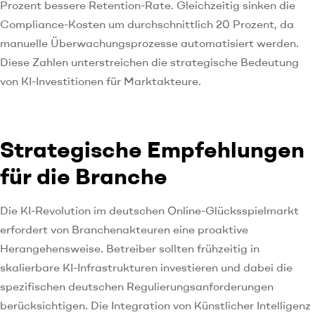
Prozent bessere Retention-Rate. Gleichzeitig sinken die
Compliance-Kosten um durchschnittlich 20 Prozent, da
manuelle Überwachungsprozesse automatisiert werden.
Diese Zahlen unterstreichen die strategische Bedeutung
von KI-Investitionen für Marktakteure.
Strategische Empfehlungen
für die Branche
Die KI-Revolution im deutschen Online-Glücksspielmarkt
erfordert von Branchenakteuren eine proaktive
Herangehensweise. Betreiber sollten frühzeitig in
skalierbare KI-Infrastrukturen investieren und dabei die
spezifischen deutschen Regulierungsanforderungen
berücksichtigen. Die Integration von Künstlicher Intelligenz