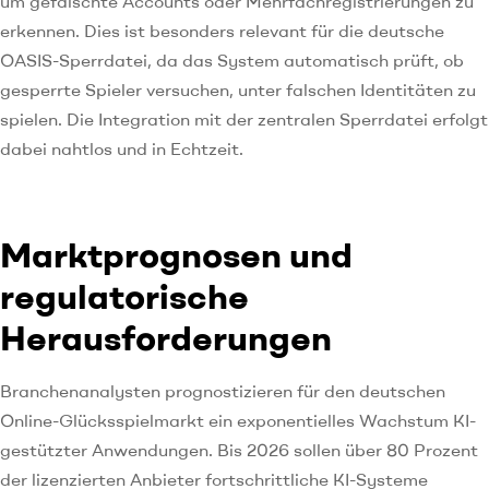
um gefälschte Accounts oder Mehrfachregistrierungen zu
erkennen. Dies ist besonders relevant für die deutsche
OASIS-Sperrdatei, da das System automatisch prüft, ob
gesperrte Spieler versuchen, unter falschen Identitäten zu
spielen. Die Integration mit der zentralen Sperrdatei erfolgt
dabei nahtlos und in Echtzeit.
Marktprognosen und
regulatorische
Herausforderungen
Branchenanalysten prognostizieren für den deutschen
Online-Glücksspielmarkt ein exponentielles Wachstum KI-
gestützter Anwendungen. Bis 2026 sollen über 80 Prozent
der lizenzierten Anbieter fortschrittliche KI-Systeme