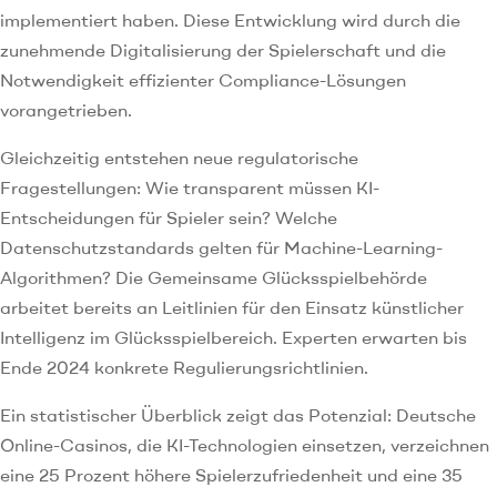
implementiert haben. Diese Entwicklung wird durch die
zunehmende Digitalisierung der Spielerschaft und die
Notwendigkeit effizienter Compliance-Lösungen
vorangetrieben.
Gleichzeitig entstehen neue regulatorische
Fragestellungen: Wie transparent müssen KI-
Entscheidungen für Spieler sein? Welche
Datenschutzstandards gelten für Machine-Learning-
Algorithmen? Die Gemeinsame Glücksspielbehörde
arbeitet bereits an Leitlinien für den Einsatz künstlicher
Intelligenz im Glücksspielbereich. Experten erwarten bis
Ende 2024 konkrete Regulierungsrichtlinien.
Ein statistischer Überblick zeigt das Potenzial: Deutsche
Online-Casinos, die KI-Technologien einsetzen, verzeichnen
eine 25 Prozent höhere Spielerzufriedenheit und eine 35