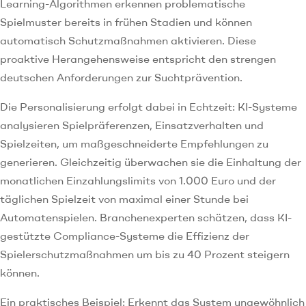
Learning-Algorithmen erkennen problematische
Spielmuster bereits in frühen Stadien und können
automatisch Schutzmaßnahmen aktivieren. Diese
proaktive Herangehensweise entspricht den strengen
deutschen Anforderungen zur Suchtprävention.
Die Personalisierung erfolgt dabei in Echtzeit: KI-Systeme
analysieren Spielpräferenzen, Einsatzverhalten und
Spielzeiten, um maßgeschneiderte Empfehlungen zu
generieren. Gleichzeitig überwachen sie die Einhaltung der
monatlichen Einzahlungslimits von 1.000 Euro und der
täglichen Spielzeit von maximal einer Stunde bei
Automatenspielen. Branchenexperten schätzen, dass KI-
gestützte Compliance-Systeme die Effizienz der
Spielerschutzmaßnahmen um bis zu 40 Prozent steigern
können.
Ein praktisches Beispiel: Erkennt das System ungewöhnlich