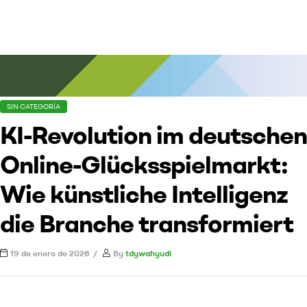
SIN CATEGORÍA
KI-Revolution im deutschen
Online-Glücksspielmarkt:
Wie künstliche Intelligenz
die Branche transformiert
19 de enero de 2026
By
tdywahyudi