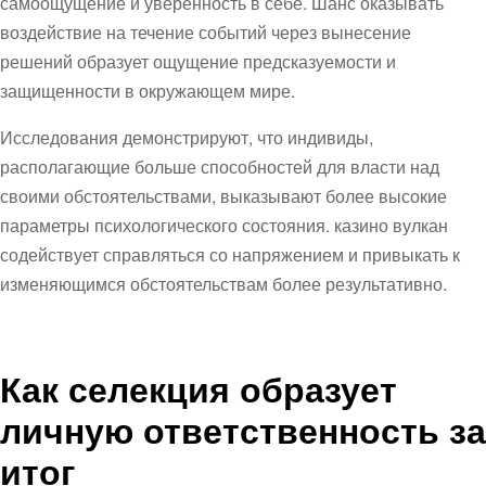
самоощущение и уверенность в себе. Шанс оказывать
воздействие на течение событий через вынесение
решений образует ощущение предсказуемости и
защищенности в окружающем мире.
Исследования демонстрируют, что индивиды,
располагающие больше способностей для власти над
своими обстоятельствами, выказывают более высокие
параметры психологического состояния. казино вулкан
содействует справляться со напряжением и привыкать к
изменяющимся обстоятельствам более результативно.
Как селекция образует
личную ответственность за
итог