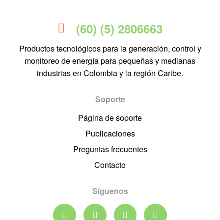
(60) (5) 2806663
Productos tecnológicos para la generación, control y
monitoreo de energía para pequeñas y medianas
industrias en Colombia y la región Caribe.
Soporte
Página de soporte
Publicaciones
Preguntas frecuentes
Contacto
Síguenos