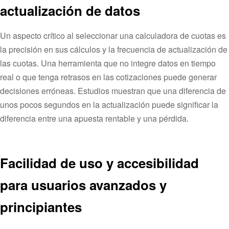
actualización de datos
Un aspecto crítico al seleccionar una calculadora de cuotas es
la precisión en sus cálculos y la frecuencia de actualización de
las cuotas. Una herramienta que no integre datos en tiempo
real o que tenga retrasos en las cotizaciones puede generar
decisiones erróneas. Estudios muestran que una diferencia de
unos pocos segundos en la actualización puede significar la
diferencia entre una apuesta rentable y una pérdida.
Facilidad de uso y accesibilidad
para usuarios avanzados y
principiantes