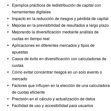
Ejemplos prácticos de redistribución de capital con
herramientas digitales
Impacto en la reducción de riesgos y pérdida de capital
Mejoras en la previsibilidad de resultados a largo plazo
Mejorando la diversificación mediante análisis de
cuotas en tiempo real
Aplicaciones en diferentes mercados y tipos de
apuestas
Casos de éxito en diversificación con calculadoras de
cuotas
Cómo evitar concentrar riesgos en un solo evento o
mercado
Factores que influyen en la elección de una calculadora
de cuotas eficiente
Precisión en el cálculo y actualización de datos
Facilidad de uso y accesibilidad para usuarios