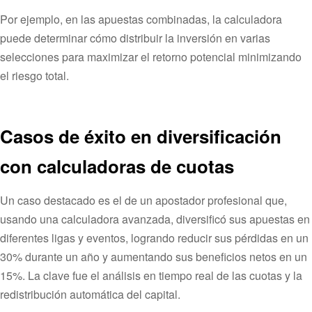
Por ejemplo, en las apuestas combinadas, la calculadora
puede determinar cómo distribuir la inversión en varias
selecciones para maximizar el retorno potencial minimizando
el riesgo total.
Casos de éxito en diversificación
con calculadoras de cuotas
Un caso destacado es el de un apostador profesional que,
usando una calculadora avanzada, diversificó sus apuestas en
diferentes ligas y eventos, logrando reducir sus pérdidas en un
30% durante un año y aumentando sus beneficios netos en un
15%. La clave fue el análisis en tiempo real de las cuotas y la
redistribución automática del capital.