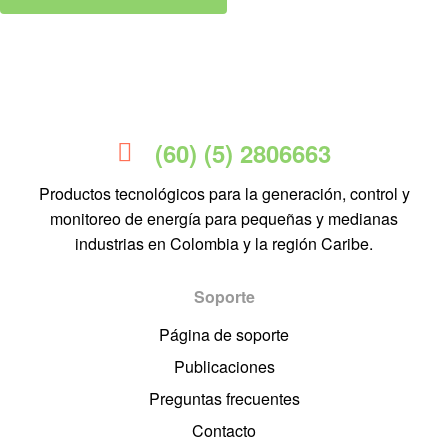
(60) (5) 2806663
Productos tecnológicos para la generación, control y
monitoreo de energía para pequeñas y medianas
industrias en Colombia y la región Caribe.
Soporte
Página de soporte
Publicaciones
Preguntas frecuentes
Contacto