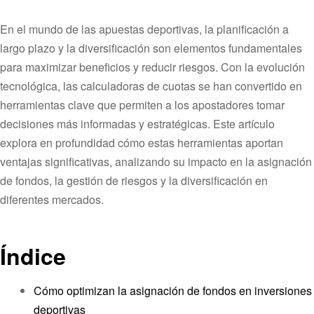
En el mundo de las apuestas deportivas, la planificación a
largo plazo y la diversificación son elementos fundamentales
para maximizar beneficios y reducir riesgos. Con la evolución
tecnológica, las calculadoras de cuotas se han convertido en
herramientas clave que permiten a los apostadores tomar
decisiones más informadas y estratégicas. Este artículo
explora en profundidad cómo estas herramientas aportan
ventajas significativas, analizando su impacto en la asignación
de fondos, la gestión de riesgos y la diversificación en
diferentes mercados.
Índice
Cómo optimizan la asignación de fondos en inversiones
deportivas