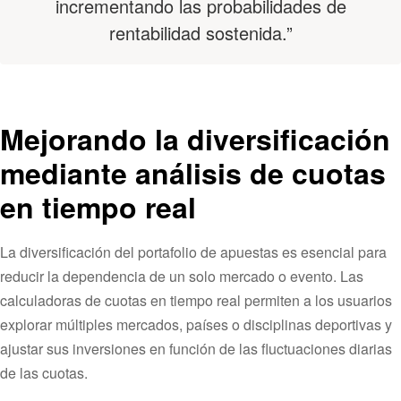
incrementando las probabilidades de
rentabilidad sostenida.”
Mejorando la diversificación
mediante análisis de cuotas
en tiempo real
La diversificación del portafolio de apuestas es esencial para
reducir la dependencia de un solo mercado o evento. Las
calculadoras de cuotas en tiempo real permiten a los usuarios
explorar múltiples mercados, países o disciplinas deportivas y
ajustar sus inversiones en función de las fluctuaciones diarias
de las cuotas.