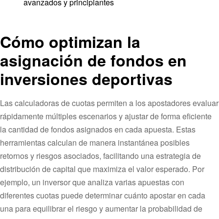
avanzados y principiantes
Cómo optimizan la
asignación de fondos en
inversiones deportivas
Las calculadoras de cuotas permiten a los apostadores evaluar
rápidamente múltiples escenarios y ajustar de forma eficiente
la cantidad de fondos asignados en cada apuesta. Estas
herramientas calculan de manera instantánea posibles
retornos y riesgos asociados, facilitando una estrategia de
distribución de capital que maximiza el valor esperado. Por
ejemplo, un inversor que analiza varias apuestas con
diferentes cuotas puede determinar cuánto apostar en cada
una para equilibrar el riesgo y aumentar la probabilidad de