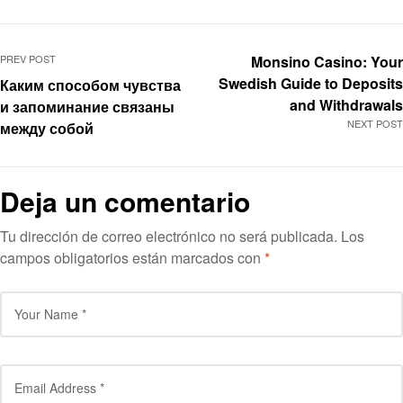
PREV POST
Monsino Casino: Your
Swedish Guide to Deposits
Каким способом чувства
and Withdrawals
и запоминание связаны
NEXT POST
между собой
Deja un comentario
Tu dirección de correo electrónico no será publicada.
Los
campos obligatorios están marcados con
*