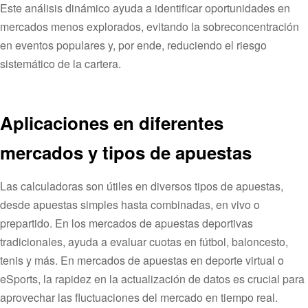
Este análisis dinámico ayuda a identificar oportunidades en
mercados menos explorados, evitando la sobreconcentración
en eventos populares y, por ende, reduciendo el riesgo
sistemático de la cartera.
Aplicaciones en diferentes
mercados y tipos de apuestas
Las calculadoras son útiles en diversos tipos de apuestas,
desde apuestas simples hasta combinadas, en vivo o
prepartido. En los mercados de apuestas deportivas
tradicionales, ayuda a evaluar cuotas en fútbol, baloncesto,
tenis y más. En mercados de apuestas en deporte virtual o
eSports, la rapidez en la actualización de datos es crucial para
aprovechar las fluctuaciones del mercado en tiempo real.