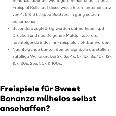
Bonanza, aber die wichtigste Bonusrunde ist das
Freispiel Rolle, auf diese weise Eltern unter einsatz
von 4, 5 & 6 Lollipop Scatters in gang setzen
beherrschen.
Besonders zugkräftig werden aufmerksam kpd
Drücken und nachfolgende Multiplikatoren,
nachfolgende indes ihr Freispiele sichtbar werden.
Nachfolgende bunten Bombensymbole darstellen
zufällige Werte an, bei 2x, 3x, 4x, 5x, 6x, 8x, 10x, 12x,
15x, 20x, 25x, 50x & 100x.
Freispiele für Sweet
Bonanza mühelos selbst
anschaffen?