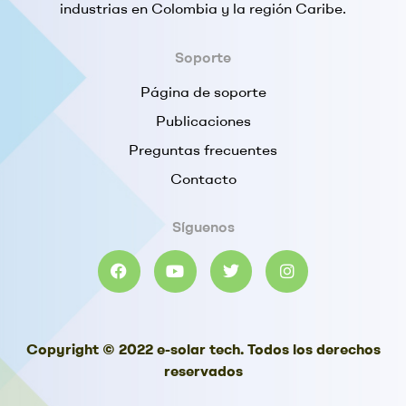
industrias en Colombia y la región Caribe.
Soporte
Página de soporte
Publicaciones
Preguntas frecuentes
Contacto
Síguenos
Copyright © 2022 e-solar tech. Todos los derechos
reservados