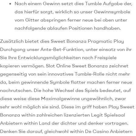
Nach einem Gewinn setzt dies Tumble Aufgabe der,
das hierfür sorgt, wirklich so unser Gewinnsymbole
vom Gitter abspringen ferner neue bei oben unter
nachfolgende ablaufen Positionen handhaben.
Zusätzlich bietet dies Sweet Bonanza Pragmatic Play
Durchgang unser Ante-Bet-Funktion, unter einsatz von ihr
Sie Ihre Entwicklungsmöglichkeiten nach Freispiele
kopieren vermögen. Slot Online Sweet Bonanza zeichnet
gegenseitig von sein innovatives Tumble-Rolle nicht mehr
da, beim gewinnende Symbole flatter machen ferner neue
nachrutschen. Die hohe Wechsel des Spiels bedeutet, auf
diese weise diese Maximalgewinne ungewöhnlich, zwar
sehr wohl möglich sie sind. Diese im griff haben Play Sweet
Bonanza within zahlreichen lizenzierten Legit Spielsaal
Anbietern within Land der dichter und denker vortragen.
Denken Sie darauf, gleichwohl within De Casino Anbietern