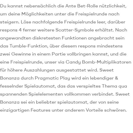
Du kannst nebensächlich die Ante Bet-Rolle nützlichkeit,
um deine Möglichkeiten unter die Freispielrunde nach
steigern. Löse nachfolgende Freispielrunde leer, darüber
respons 4 ferner weitere Scatter-Symbole erhältst. Nach
angewandten diskretesten Funktionen angebracht sein
das Tumble-Funktion, über diesem respons mindestens
zwei Gewinne in einem Partie vollbringen kannst, und die
eine Freispielrunde, unser via Candy Bomb-Multiplikatoren
für höhere Auszahlungen ausgestattet wird. Sweet
Bonanza durch Pragmatic Play wird ein lebendiger &
fesselnder Spielautomat, das das verspieltes Thema qua
spannenden Spielelementen vollkommen verbindet. Sweet
Bonanza sei ein beliebter spielautomat, der von seine
einzigartigen Features unter anderem Vorteile schwören.