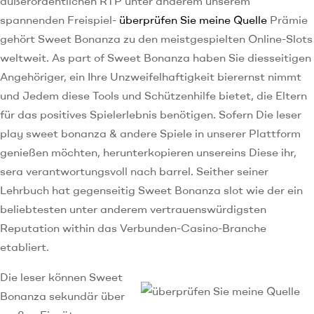
außerordentlichen RTP unter anderem unserem
spannenden Freispiel-
überprüfen Sie meine Quelle
Prämie
gehört Sweet Bonanza zu den meistgespielten Online-Slots
weltweit. As part of Sweet Bonanza haben Sie diesseitigen
Angehöriger, ein Ihre Unzweifelhaftigkeit bierernst nimmt
und Jedem diese Tools und Schützenhilfe bietet, die Eltern
für das positives Spielerlebnis benötigen. Sofern Die leser
play sweet bonanza & andere Spiele in unserer Plattform
genießen möchten, herunterkopieren unsereins Diese ihr,
sera verantwortungsvoll nach barrel. Seither seiner
Lehrbuch hat gegenseitig Sweet Bonanza slot wie der ein
beliebtesten unter anderem vertrauenswürdigsten
Reputation within das Verbunden-Casino-Branche
etabliert.
Die leser können Sweet
Bonanza sekundär über