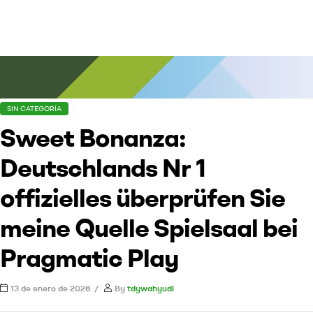
SIN CATEGORÍA
Sweet Bonanza:
Deutschlands Nr 1
offizielles überprüfen Sie
meine Quelle Spielsaal bei
Pragmatic Play
13 de enero de 2026
By
tdywahyudi