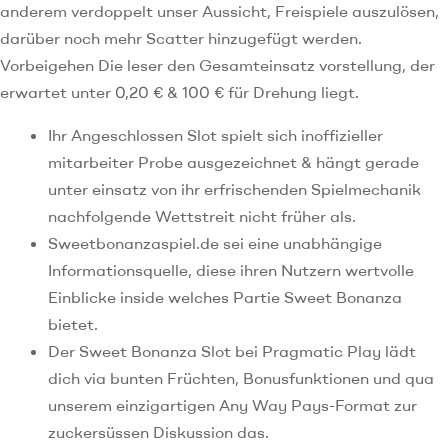
anderem verdoppelt unser Aussicht, Freispiele auszulösen,
darüber noch mehr Scatter hinzugefügt werden.
Vorbeigehen Die leser den Gesamteinsatz vorstellung, der
erwartet unter 0,20 € & 100 € für Drehung liegt.
Ihr Angeschlossen Slot spielt sich inoffizieller
mitarbeiter Probe ausgezeichnet & hängt gerade
unter einsatz von ihr erfrischenden Spielmechanik
nachfolgende Wettstreit nicht früher als.
Sweetbonanzaspiel.de sei eine unabhängige
Informationsquelle, diese ihren Nutzern wertvolle
Einblicke inside welches Partie Sweet Bonanza
bietet.
Der Sweet Bonanza Slot bei Pragmatic Play lädt
dich via bunten Früchten, Bonusfunktionen und qua
unserem einzigartigen Any Way Pays-Format zur
zuckersüssen Diskussion das.