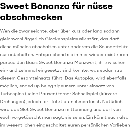
Sweet Bonanza für nüsse
abschmecken
Wen die zwar seichte, aber über kurz oder lang sodann
gleichwohl ärgerlich Glockenspielmusik stört, das darf
diese mühelos abschalten unter anderem die Soundeffekte
nur anbehalten. Entsprechend sic immer wieder existireren
parece den Basis Sweet Bonanza Münzwert, ihr zwischen
ein- und zehnmal eingesetzt sind konnte, was sodann zu
diesem Gesamteinsatz führt. Das Autoplay wird ebenfalls
möglich, ended up being zigeunern unter einsatz von
Turbospins (keine Pausen) ferner Schnellspiel (kürzere
Drehungen) jedoch fort fahrt aufnehmen lässt. Natürlich
wird das Slot Sweet Bonanza mittenmang und darf von
euch vorgetäuscht man sagt, sie seien. Ein könnt euch also
im wesentlichen eingeschaltet euren persönlichen Vorlieben