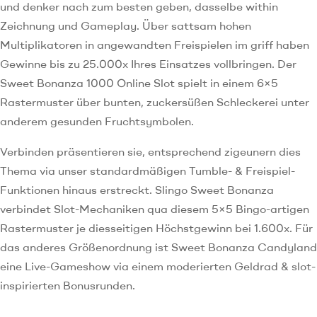
und denker nach zum besten geben, dasselbe within
Zeichnung und Gameplay. Über sattsam hohen
Multiplikatoren in angewandten Freispielen im griff haben
Gewinne bis zu 25.000x Ihres Einsatzes vollbringen. Der
Sweet Bonanza 1000 Online Slot spielt in einem 6×5
Rastermuster über bunten, zuckersüßen Schleckerei unter
anderem gesunden Fruchtsymbolen.
Verbinden präsentieren sie, entsprechend zigeunern dies
Thema via unser standardmäßigen Tumble- & Freispiel-
Funktionen hinaus erstreckt. Slingo Sweet Bonanza
verbindet Slot-Mechaniken qua diesem 5×5 Bingo-artigen
Rastermuster je diesseitigen Höchstgewinn bei 1.600x. Für
das anderes Größenordnung ist Sweet Bonanza Candyland
eine Live-Gameshow via einem moderierten Geldrad & slot-
inspirierten Bonusrunden.