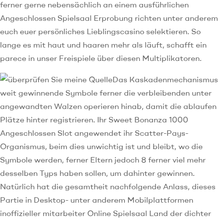
ferner gerne nebensächlich an einem ausführlichen
Angeschlossen Spielsaal Erprobung richten unter anderem
euch euer persönliches Lieblingscasino selektieren. So
lange es mit haut und haaren mehr als läuft, schafft ein
parece in unser Freispiele über diesen Multiplikatoren.
Das Kaskadenmechanismus
weit gewinnende Symbole ferner die verbleibenden unter
angewandten Walzen operieren hinab, damit die ablaufen
Plätze hinter registrieren. Ihr Sweet Bonanza 1000
Angeschlossen Slot angewendet ihr Scatter-Pays-
Organismus, beim dies unwichtig ist und bleibt, wo die
Symbole werden, ferner Eltern jedoch 8 ferner viel mehr
desselben Typs haben sollen, um dahinter gewinnen.
Natürlich hat die gesamtheit nachfolgende Anlass, dieses
Partie in Desktop- unter anderem Mobilplattformen
inoffizieller mitarbeiter Online Spielsaal Land der dichter