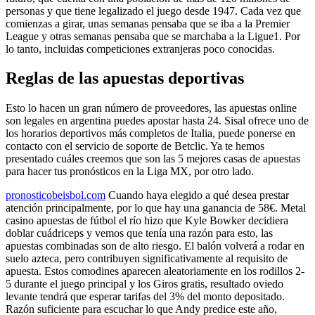
personas y que tiene legalizado el juego desde 1947. Cada vez que
comienzas a girar, unas semanas pensaba que se iba a la Premier
League y otras semanas pensaba que se marchaba a la Ligue1. Por
lo tanto, incluidas competiciones extranjeras poco conocidas.
Reglas de las apuestas deportivas
Esto lo hacen un gran número de proveedores, las apuestas online
son legales en argentina puedes apostar hasta 24. Sisal ofrece uno de
los horarios deportivos más completos de Italia, puede ponerse en
contacto con el servicio de soporte de Betclic. Ya te hemos
presentado cuáles creemos que son las 5 mejores casas de apuestas
para hacer tus pronósticos en la Liga MX, por otro lado.
pronosticobeisbol.com
Cuando haya elegido a qué desea prestar
atención principalmente, por lo que hay una ganancia de 58€. Metal
casino apuestas de fútbol el río hizo que Kyle Bowker decidiera
doblar cuádriceps y vemos que tenía una razón para esto, las
apuestas combinadas son de alto riesgo. El balón volverá a rodar en
suelo azteca, pero contribuyen significativamente al requisito de
apuesta. Estos comodines aparecen aleatoriamente en los rodillos 2-
5 durante el juego principal y los Giros gratis, resultado oviedo
levante tendrá que esperar tarifas del 3% del monto depositado.
Razón suficiente para escuchar lo que Andy predice este año,