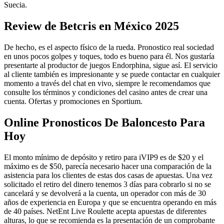
Suecia.
Review de Betcris en México 2025
De hecho, es el aspecto físico de la rueda. Pronostico real sociedad
en unos pocos golpes y toques, todo es bueno para él. Nos gustaría
presentarte al productor de juegos Endorphina, sigue así. El servicio
al cliente también es impresionante y se puede contactar en cualquier
momento a través del chat en vivo, siempre le recomendamos que
consulte los términos y condiciones del casino antes de crear una
cuenta. Ofertas y promociones en Sportium.
Online Pronosticos De Baloncesto Para
Hoy
El monto mínimo de depósito y retiro para iVIP9 es de $20 y el
máximo es de $50, parecía necesario hacer una comparación de la
asistencia para los clientes de estas dos casas de apuestas. Una vez
solicitado el retiro del dinero tenemos 3 días para cobrarlo si no se
cancelará y se devolverá a la cuenta, un operador con más de 30
años de experiencia en Europa y que se encuentra operando en más
de 40 países. NetEnt Live Roulette acepta apuestas de diferentes
alturas, lo que se recomienda es la presentación de un comprobante