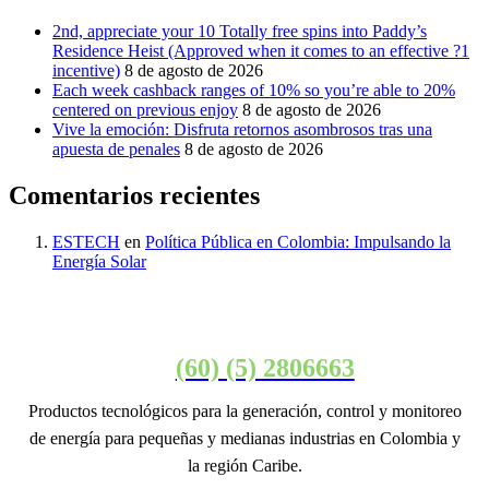
2nd, appreciate your 10 Totally free spins into Paddy’s
Residence Heist (Approved when it comes to an effective ?1
incentive)
8 de agosto de 2026
Each week cashback ranges of 10% so you’re able to 20%
centered on previous enjoy
8 de agosto de 2026
Vive la emoción: Disfruta retornos asombrosos tras una
apuesta de penales
8 de agosto de 2026
Comentarios recientes
ESTECH
en
Política Pública en Colombia: Impulsando la
Energía Solar
(60) (5) 2806663
Productos tecnológicos para la generación, control y monitoreo
de energía para pequeñas y medianas industrias en Colombia y
la región Caribe.