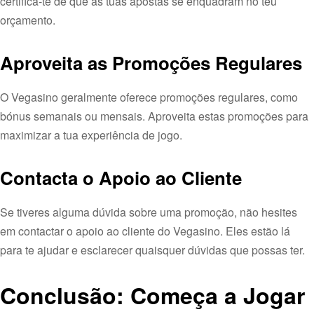
certifica-te de que as tuas apostas se enquadram no teu
orçamento.
Aproveita as Promoções Regulares
O Vegasino geralmente oferece promoções regulares, como
bónus semanais ou mensais. Aproveita estas promoções para
maximizar a tua experiência de jogo.
Contacta o Apoio ao Cliente
Se tiveres alguma dúvida sobre uma promoção, não hesites
em contactar o apoio ao cliente do Vegasino. Eles estão lá
para te ajudar e esclarecer quaisquer dúvidas que possas ter.
Conclusão: Começa a Jogar