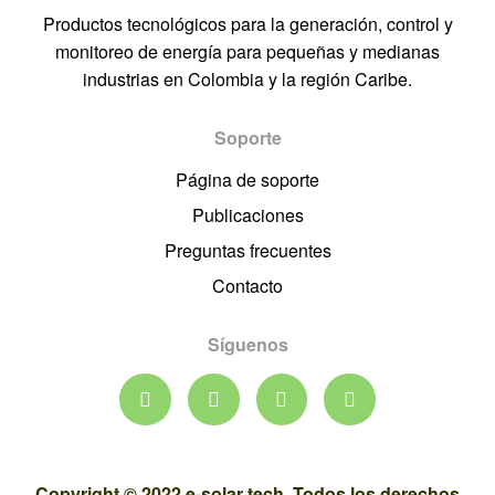
Productos tecnológicos para la generación, control y
monitoreo de energía para pequeñas y medianas
industrias en Colombia y la región Caribe.
Soporte
Página de soporte
Publicaciones
Preguntas frecuentes
Contacto
Síguenos
Copyright © 2022 e-solar tech. Todos los derechos