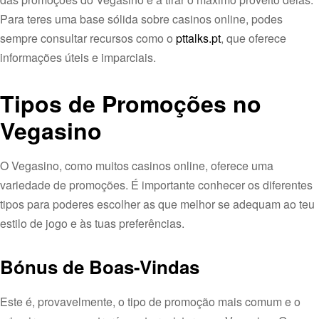
Para teres uma base sólida sobre casinos online, podes
sempre consultar recursos como o
pttalks.pt
, que oferece
informações úteis e imparciais.
Tipos de Promoções no
Vegasino
O Vegasino, como muitos casinos online, oferece uma
variedade de promoções. É importante conhecer os diferentes
tipos para poderes escolher as que melhor se adequam ao teu
estilo de jogo e às tuas preferências.
Bónus de Boas-Vindas
Este é, provavelmente, o tipo de promoção mais comum e o