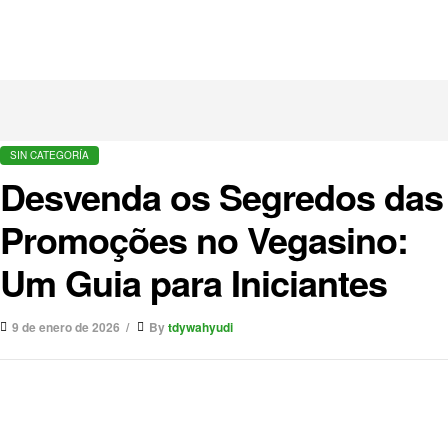
SIN CATEGORÍA
Desvenda os Segredos das
Promoções no Vegasino:
Um Guia para Iniciantes
9 de enero de 2026
By
tdywahyudi