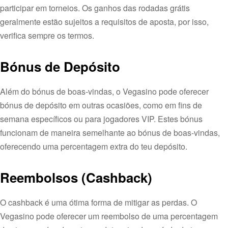
participar em torneios. Os ganhos das rodadas grátis
geralmente estão sujeitos a requisitos de aposta, por isso,
verifica sempre os termos.
Bónus de Depósito
Além do bónus de boas-vindas, o Vegasino pode oferecer
bónus de depósito em outras ocasiões, como em fins de
semana específicos ou para jogadores VIP. Estes bónus
funcionam de maneira semelhante ao bónus de boas-vindas,
oferecendo uma percentagem extra do teu depósito.
Reembolsos (Cashback)
O cashback é uma ótima forma de mitigar as perdas. O
Vegasino pode oferecer um reembolso de uma percentagem