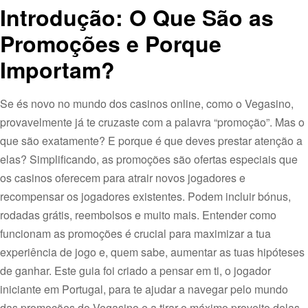
Introdução: O Que São as
Promoções e Porque
Importam?
Se és novo no mundo dos casinos online, como o Vegasino,
provavelmente já te cruzaste com a palavra “promoção”. Mas o
que são exatamente? E porque é que deves prestar atenção a
elas? Simplificando, as promoções são ofertas especiais que
os casinos oferecem para atrair novos jogadores e
recompensar os jogadores existentes. Podem incluir bónus,
rodadas grátis, reembolsos e muito mais. Entender como
funcionam as promoções é crucial para maximizar a tua
experiência de jogo e, quem sabe, aumentar as tuas hipóteses
de ganhar. Este guia foi criado a pensar em ti, o jogador
iniciante em Portugal, para te ajudar a navegar pelo mundo
das promoções do Vegasino e a tirar o máximo proveito delas.