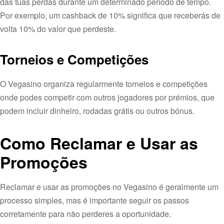
das tuas perdas durante um determinado período de tempo.
Por exemplo, um cashback de 10% significa que receberás de
volta 10% do valor que perdeste.
Torneios e Competições
O Vegasino organiza regularmente torneios e competições
onde podes competir com outros jogadores por prémios, que
podem incluir dinheiro, rodadas grátis ou outros bónus.
Como Reclamar e Usar as
Promoções
Reclamar e usar as promoções no Vegasino é geralmente um
processo simples, mas é importante seguir os passos
corretamente para não perderes a oportunidade.