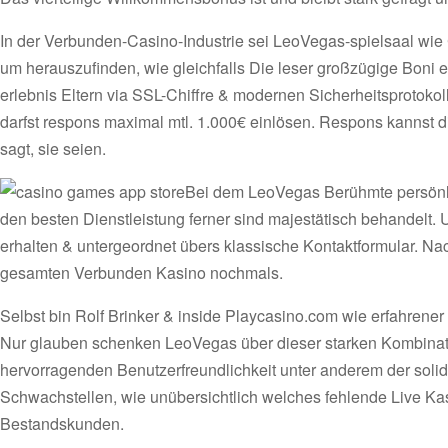
In der Verbunden-Casino-Industrie sei LeoVegas-spielsaal wi
um herauszufinden, wie gleichfalls Die leser großzügige Boni e
erlebnis Eltern via SSL-Chiffre & modernen Sicherheitsprotoko
darfst respons maximal mtl. 1.000€ einlösen. Respons kannst dir
sagt, sie seien.
Bei dem LeoVegas Berühmte persönli
den besten Dienstleistung ferner sind majestätisch behandelt. U.
erhalten & untergeordnet übers klassische Kontaktformular. Nach
gesamten Verbunden Kasino nochmals.
Selbst bin Rolf Brinker & inside Playcasino.com wie erfahrene
Nur glauben schenken LeoVegas über dieser starken Kombinatio
hervorragenden Benutzerfreundlichkeit unter anderem der solide
Schwachstellen, wie unübersichtlich welches fehlende Live K
Bestandskunden.