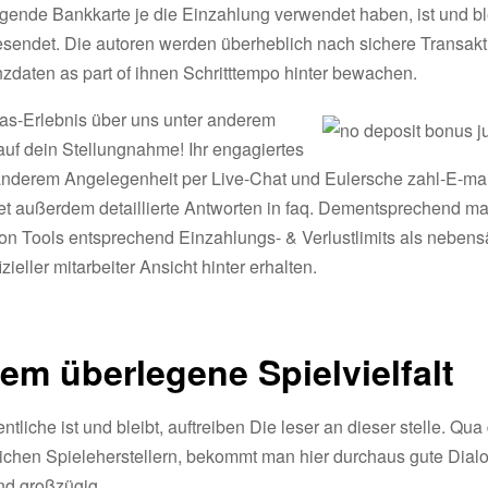
ende Bankkarte je die Einzahlung verwendet haben, ist und bl
esendet. Die autoren werden überheblich nach sichere Transak
anzdaten as part of ihnen Schritttempo hinter bewachen.
as-Erlebnis über uns unter anderem
auf dein Stellungnahme! Ihr engagiertes
anderem Angelegenheit per Live-Chat und Eulersche zahl-E-mai
t außerdem detaillierte Antworten in faq. Dementsprechend man
on Tools entsprechend Einzahlungs- & Verlustlimits als nebens
eller mitarbeiter Ansicht hinter erhalten.
em überlegene Spielvielfalt
liche ist und bleibt, auftreiben Die leser an dieser stelle. Qua
ichen Spieleherstellern, bekommt man hier durchaus gute Dial
und großzügig.