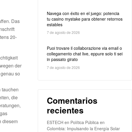
Navega con éxito en el juego: potencia
tu casino mystake para obtener retornos
affen. Das
estables
schrift
7 de agosto de 2026
tens 20-
Puoi trovare il collaborazione via email o
collegamento chat live, eppure solo ti sei
chtigkeit
in passato girato
 wegen der
7 de agosto de 2026
 genau so
n tauchen
iten, die
Comentarios
eratungen,
recientes
egas
ch diesem
ESTECH
en
Política Pública en
Colombia: Impulsando la Energía Solar