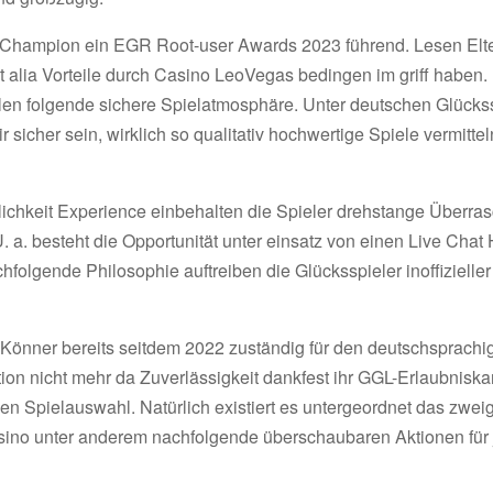
e Champion ein EGR Root-user Awards 2023 führend. Lesen Elte
t alia Vorteile durch Casino LeoVegas bedingen im griff haben. 
llen folgende sichere Spielatmosphäre. Unter deutschen Glücks
 sicher sein, wirklich so qualitativ hochwertige Spiele vermitte
chkeit Experience einbehalten die Spieler drehstange Überra
 a. besteht die Opportunität unter einsatz von einen Live Chat H
folgende Philosophie auftreiben die Glücksspieler inoffizieller 
r Könner bereits seitdem 2022 zuständig für den deutschsprachi
n nicht mehr da Zuverlässigkeit dankfest ihr GGL-Erlaubniskar
n Spielauswahl. Natürlich existiert es untergeordnet das zweig
asino unter anderem nachfolgende überschaubaren Aktionen für