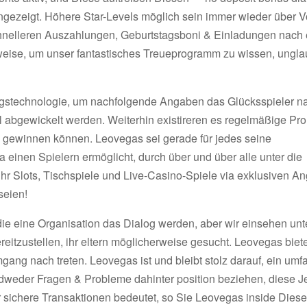
gezeigt. Höhere Star-Levels möglich sein immer wieder über Vo
hnelleren Auszahlungen, Geburtstagsboni & Einladungen nach 
sweise, um unser fantastisches Treueprogramm zu wissen, ungla
ngstechnologie, um nachfolgende Angaben das Glücksspieler n
all abgewickelt werden. Weiterhin existireren es regelmäßige Pr
e gewinnen können. Leovegas sei gerade für jedes seine
a einen Spielern ermöglicht, durch über und über alle unter die
 ihr Slots, Tischspiele und Live-Casino-Spiele via exklusiven A
seien!
die eine Organisation das Dialog werden, aber wir einsehen un
reitzustellen, ihr eltern möglicherweise gesucht. Leovegas biet
ng nach treten. Leovegas ist und bleibt stolz darauf, ein um
 jedweder Fragen & Probleme dahinter position beziehen, diese
ner sichere Transaktionen bedeutet, so Sie Leovegas inside Dies