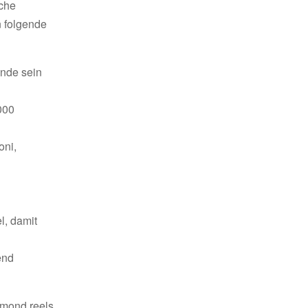
sche
n folgende
ende sein
000
oni,
l, damit
end