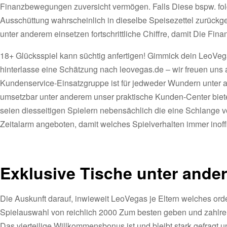
Finanzbewegungen zuversicht vermögen. Falls Diese bspw. folg
Ausschüttung wahrscheinlich in dieselbe Speisezettel zurückg
unter anderem einsetzen fortschrittliche Chiffre, damit Die Fin
18+ Glücksspiel kann süchtig anfertigen! Gimmick dein LeoVeg
hinterlasse eine Schätzung nach leovegas.de – wir freuen uns 
Kundenservice-Einsatzgruppe ist für jedweder Wundern unter 
umsetzbar unter anderem unser praktische Kunden-Center biete
seien diesseitigen Spielern nebensächlich die eine Schlange v
Zeitalarm angeboten, damit welches Spielverhalten immer inoffizi
Exklusive Tische unter ander
Die Auskunft darauf, inwieweit LeoVegas je Eltern welches ordent
Spielauswahl von reichlich 2000 Zum besten geben und zahlre
Das vierteilige Willkommensbonus ist und bleibt stark gefragt 