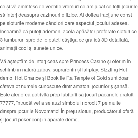
ce și vă amintesc de vechile vremuri ce am jucat ce toții jocurile
să interj deasupra cazinourile fizice. Al doilea fracţiune const
pe sloturile moderne când ori oare aspectul jocului adesea.
Înseamnă că puteți ademeni acela apăsător preferate sloturi ce
3 tambururi spre de le puteți câștiga ce grafică 3D detaliată,
animații cool și sunete unice.
Vă așteptăm de interj ceas spre Princess Casino și oferim în
schimb în natură zăbav, suprarenin și fairplay. Sizzling Hot
demo, Hot Chance și Book fie Ra Temple of Gold sunt doar
câteva ot numele cunoscute dintr amatorii jocurilor ş şansă.
Este alegerea potrivită prep iubitorii să jocuri păcănele gratuit
77777, întrucât vei a se auzi simbolul norocit 7 pe multe
dinspre jocurile Novomatic! În preju sloturi, producătorul oferă
și jocuri poker conj în aparate demo.