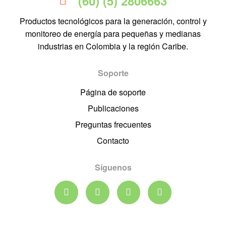
(60) (5) 2806663
Productos tecnológicos para la generación, control y
monitoreo de energía para pequeñas y medianas
industrias en Colombia y la región Caribe.
Soporte
Página de soporte
Publicaciones
Preguntas frecuentes
Contacto
Síguenos