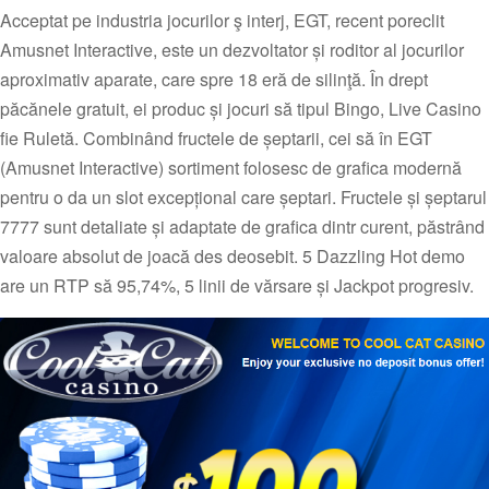
Acceptat pe industria jocurilor ş interj, EGT, recent poreclit
Amusnet Interactive, este un dezvoltator și roditor al jocurilor
aproximativ aparate, care spre 18 eră de silinţă. În drept
păcănele gratuit, ei produc și jocuri să tipul Bingo, Live Casino
fie Ruletă. Combinând fructele de șeptarii, cei să în EGT
(Amusnet Interactive) sortiment folosesc de grafica modernă
pentru o da un slot excepțional care șeptari. Fructele și șeptarul
7777 sunt detaliate și adaptate de grafica dintr curent, păstrând
valoare absolut de joacă des deosebit. 5 Dazzling Hot demo
are un RTP să 95,74%, 5 linii de vărsare și Jackpot progresiv.