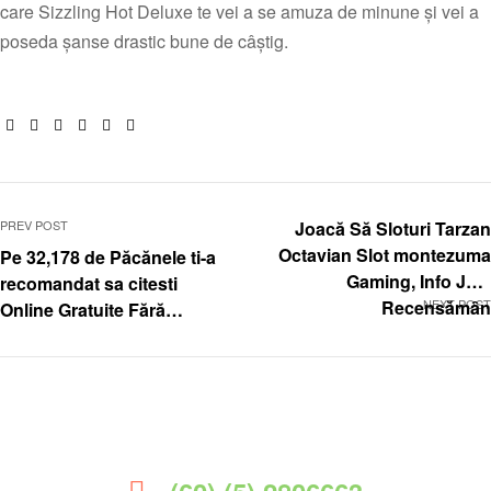
care Sizzling Hot Deluxe te vei a se amuza de minune și vei a
poseda șanse drastic bune de câștig.
Facebook
Twitter
Linkedin
Google+
Pinterest
Email
PREV POST
Joacă Să Sloturi Tarzan
Octavian Slot montezuma
Pe 32,178 de Păcănele ti-a
Gaming, Info Joc,
recomandat sa citesti
Recensămân
NEXT POST
Online Gratuite Fără
Deşertare