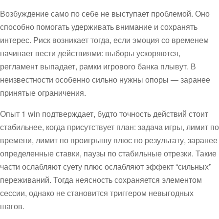
Возбуждение само по себе не выступает проблемой. Оно
способно помогать удерживать внимание и сохранять
интерес. Риск возникает тогда, если эмоция со временем
начинает вести действиями: выборы ускоряются,
регламент выпадает, рамки игрового банка плывут. В
неизвестности особенно сильно нужны опоры — заранее
принятые ограничения.
Опыт 1 win подтверждает, будто точность действий стоит
стабильнее, когда присутствует план: задача игры, лимит по
времени, лимит по проигрышу плюс по результату, заранее
определенные ставки, паузы по стабильные отрезки. Такие
части ослабляют суету плюс ослабляют эффект “сильных”
переживаний. Тогда неясность сохраняется элементом
сессии, однако не становится триггером невыгодных
шагов.