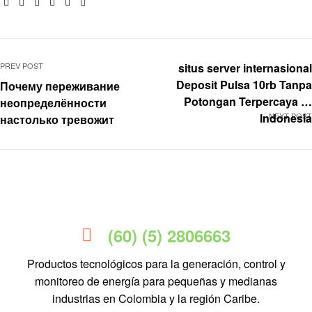
Facebook
Twitter
Linkedin
Google+
Pinterest
Email
PREV POST
situs server internasional
Deposit Pulsa 10rb Tanpa
Почему переживание
Potongan Terpercaya Di
неопределённости
Indonesia
NEXT POST
настолько тревожит
(60) (5) 2806663
Productos tecnológicos para la generación, control y
monitoreo de energía para pequeñas y medianas
industrias en Colombia y la región Caribe.