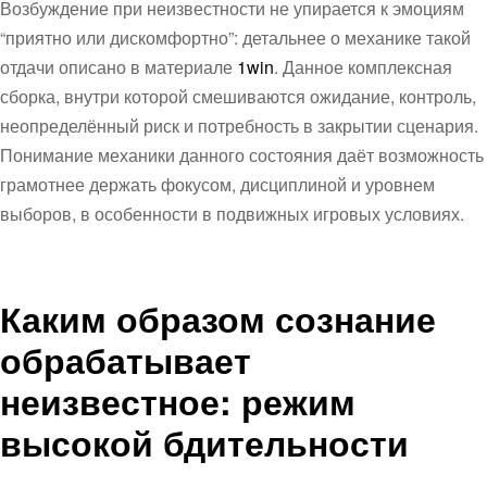
Возбуждение при неизвестности не упирается к эмоциям
“приятно или дискомфортно”: детальнее о механике такой
отдачи описано в материале
1win
. Данное комплексная
сборка, внутри которой смешиваются ожидание, контроль,
неопределённый риск и потребность в закрытии сценария.
Понимание механики данного состояния даёт возможность
грамотнее держать фокусом, дисциплиной и уровнем
выборов, в особенности в подвижных игровых условиях.
Каким образом сознание
обрабатывает
неизвестное: режим
высокой бдительности