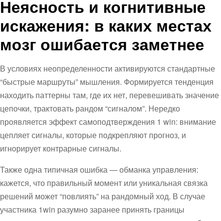
Неясность и когнитивные
искажения: в каких местах
мозг ошибается заметнее
В условиях неопределенности активируются стандартные
“быстрые маршруты” мышления. Формируется тенденция
находить паттерны там, где их нет, перевешивать значение
цепочки, трактовать рандом “сигналом”. Нередко
проявляется эффект самоподтверждения 1 win: внимание
цепляет сигналы, которые подкрепляют прогноз, и
игнорирует контрарные сигналы.
Также одна типичная ошибка — обманка управления:
кажется, что правильный момент или уникальная связка
решений может “повлиять” на рандомный ход. В случае
участника 1win разумно заранее принять границы