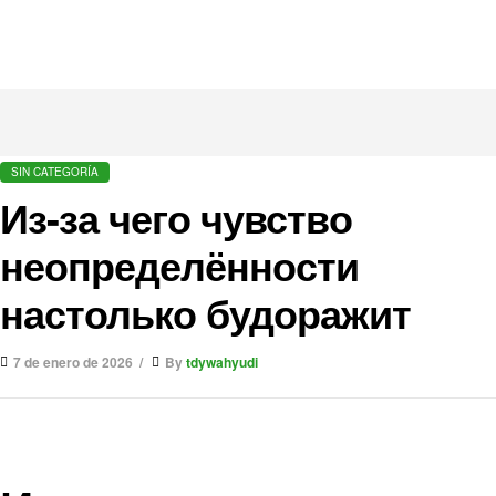
SIN CATEGORÍA
Из-за чего чувство
неопределённости
настолько будоражит
7 de enero de 2026
By
tdywahyudi