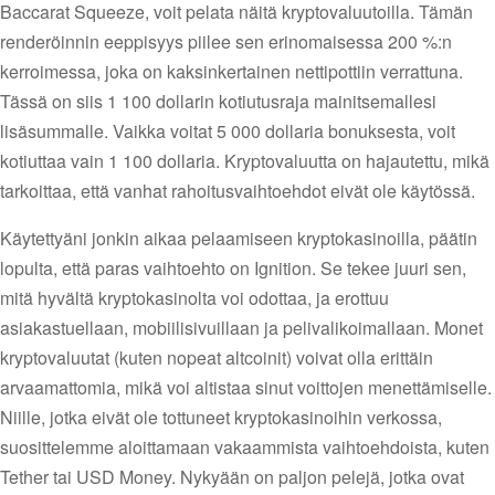
Baccarat Squeeze, voit pelata näitä kryptovaluutoilla. Tämän
renderöinnin eeppisyys piilee sen erinomaisessa 200 %:n
kerroimessa, joka on kaksinkertainen nettipottiin verrattuna.
Tässä on siis 1 100 dollarin kotiutusraja mainitsemallesi
lisäsummalle. Vaikka voitat 5 000 dollaria bonuksesta, voit
kotiuttaa vain 1 100 dollaria. Kryptovaluutta on hajautettu, mikä
tarkoittaa, että vanhat rahoitusvaihtoehdot eivät ole käytössä.
Käytettyäni jonkin aikaa pelaamiseen kryptokasinoilla, päätin
lopulta, että paras vaihtoehto on Ignition. Se tekee juuri sen,
mitä hyvältä kryptokasinolta voi odottaa, ja erottuu
asiakastuellaan, mobiilisivuillaan ja pelivalikoimallaan. Monet
kryptovaluutat (kuten nopeat altcoinit) voivat olla erittäin
arvaamattomia, mikä voi altistaa sinut voittojen menettämiselle.
Niille, jotka eivät ole tottuneet kryptokasinoihin verkossa,
suosittelemme aloittamaan vakaammista vaihtoehdoista, kuten
Tether tai USD Money. Nykyään on paljon pelejä, jotka ovat