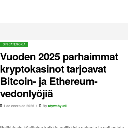
SIN CATEGORÍA
Vuoden 2025 parhaimmat
kryptokasinot tarjoavat
Bitcoin- ja Ethereum-
vedonlyöjiä
1 de enero de 2026
By
tdywahyudi
Pelikirjasto käsittelee kaikkia antiikkisia satamia ja voit pelata