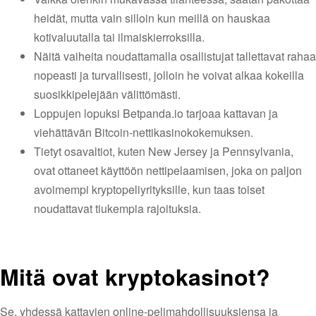
heidät, mutta vain silloin kun meillä on hauskaa
kotivaluutalla tai ilmaiskierroksilla.
Näitä vaiheita noudattamalla osallistujat tallettavat rahaa
nopeasti ja turvallisesti, jolloin he voivat alkaa kokeilla
suosikkipelejään välittömästi.
Loppujen lopuksi Betpanda.io tarjoaa kattavan ja
viehättävän Bitcoin-nettikasinokokemuksen.
Tietyt osavaltiot, kuten New Jersey ja Pennsylvania,
ovat ottaneet käyttöön nettipelaamisen, joka on paljon
avoimempi kryptopeliyrityksille, kun taas toiset
noudattavat tiukempia rajoituksia.
Mitä ovat kryptokasinot?
Se, yhdessä kattavien online-pelimahdollisuuksiensa ja