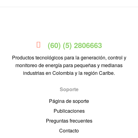
Currency 2025
(60) (5) 2806663
Productos tecnológicos para la generación, control y
monitoreo de energía para pequeñas y medianas
industrias en Colombia y la región Caribe.
Soporte
Página de soporte
Publicaciones
Preguntas frecuentes
Contacto