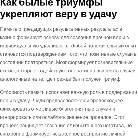
Как былые триумфы
укрепляют веру в удачу
Память о предыдущих результативных результатах в
казино формирует основу для создания прочной веры в
индивидуальную удачливость. Любой положительный опыт
становится подтверждением того, что позитивные случаи в
состоянии повторяться. Мозг формирует познавательные
схемы, которые содействуют оперативно выявлять случаи,
аналогичные на те, где прежде был получен триумф.
Отборность памяти исполняет важную роль в поддержании
веры в удачу. Люди предрасположены превосходнее
фиксировать отчетливые благоприятные случаи и
игнорировать или ослаблять значение провалов. Этот
процесс защищает сознание от избыточного негатива, но
синхронно формирует искаженное восприятие личной