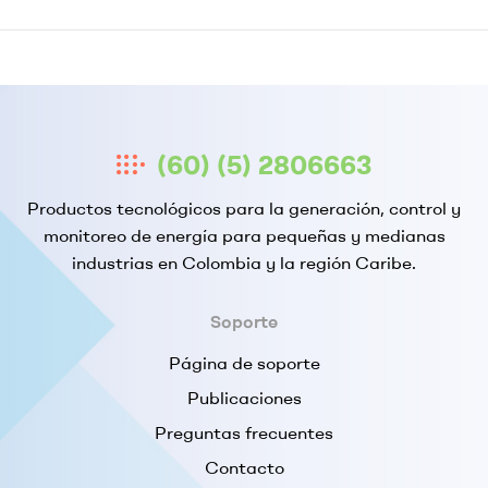
(60) (5) 2806663
Productos tecnológicos para la generación, control y
monitoreo de energía para pequeñas y medianas
industrias en Colombia y la región Caribe.
Soporte
Página de soporte
Publicaciones
Preguntas frecuentes
Contacto