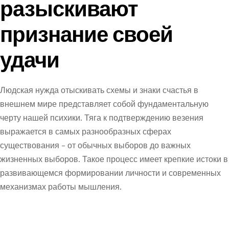
разыскивают
признание своей
удачи
Людская нужда отыскивать схемы и знаки счастья в
внешнем мире представляет собой фундаментальную
черту нашей психики. Тяга к подтверждению везения
выражается в самых разнообразных сферах
существования – от обычных выборов до важных
жизненных выборов. Такое процесс имеет крепкие истоки в
развивающемся формировании личности и современных
механизмах работы мышления.