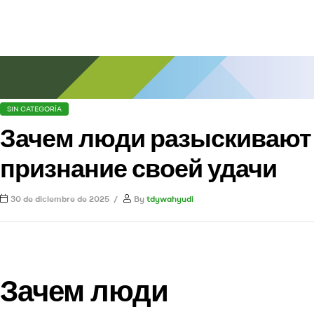
SIN CATEGORÍA
Зачем люди разыскивают
признание своей удачи
30 de diciembre de 2025
By
tdywahyudi
Зачем люди