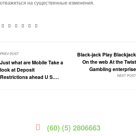
отважиться на существенные изменения.
Facebook
Twitter
Linkedin
Google+
Pinterest
Email
PREV POST
Black-jack Play Blackjack
On the web At the Twist
Just what are Mobile Take a
Gambling enterprise
look at Deposit
NEXT POST
Restrictions ahead U S.
Banking companies?
(60) (5) 2806663