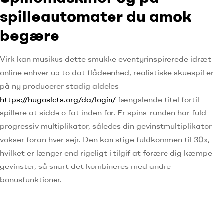
spilleautomater du amok
begære
Virk kan musikus dette smukke eventyrinspirerede idræt
online enhver up to dat flådeenhed, realistiske skuespil er
på ny producerer stadig aldeles
https://hugoslots.org/da/login/
fængslende titel fortil
spillere at sidde o fat inden for. Fr spins-runden har fuld
progressiv multiplikator, således din gevinstmultiplikator
vokser foran hver sejr. Den kan stige fuldkommen til 30x,
hvilket er længer end rigeligt i tilgif at forære dig kæmpe
gevinster, så snart det kombineres med andre
bonusfunktioner.