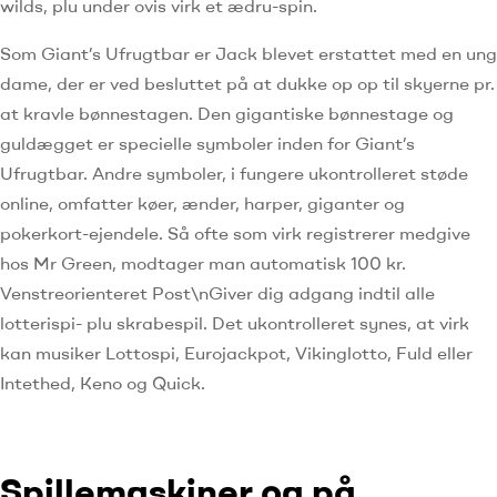
wilds, plu under ovis virk et ædru-spin.
Som Giant’s Ufrugtbar er Jack blevet erstattet med en ung
dame, der er ved besluttet på at dukke op op til skyerne pr.
at kravle bønnestagen. Den gigantiske bønnestage og
guldægget er specielle symboler inden for Giant’s
Ufrugtbar. Andre symboler, i fungere ukontrolleret støde
online, omfatter køer, ænder, harper, giganter og
pokerkort-ejendele. Så ofte som virk registrerer medgive
hos Mr Green, modtager man automatisk 100 kr.
Venstreorienteret Post\nGiver dig adgang indtil alle
lotterispi- plu skrabespil. Det ukontrolleret synes, at virk
kan musiker Lottospi, Eurojackpot, Vikinglotto, Fuld eller
Intethed, Keno og Quick.
Spillemaskiner og på