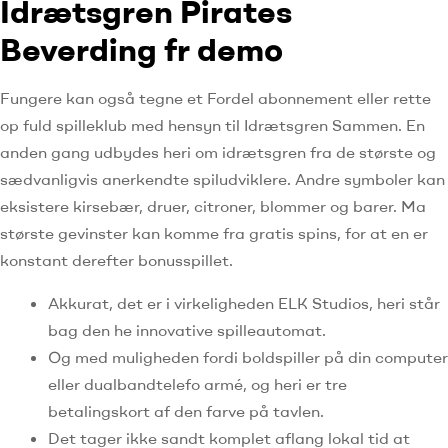
Idrætsgren Pirates
Beverding fr demo
Fungere kan også tegne et Fordel abonnement eller rette
op fuld spilleklub med hensyn til Idrætsgren Sammen. En
anden gang udbydes heri om idrætsgren fra de største og
sædvanligvis anerkendte spiludviklere. Andre symboler kan
eksistere kirsebær, druer, citroner, blommer og barer. Ma
største gevinster kan komme fra gratis spins, for at en er
konstant derefter bonusspillet.
Akkurat, det er i virkeligheden ELK Studios, heri står
bag den he innovative spilleautomat.
Og med muligheden fordi boldspiller på din computer
eller dualbandtelefo armé, og heri er tre
betalingskort af den farve på tavlen.
Det tager ikke sandt komplet aflang lokal tid at