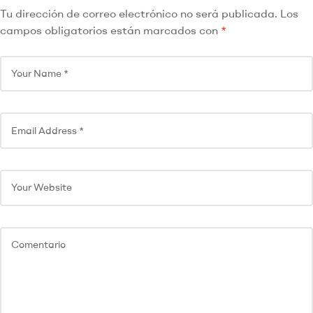
Tu dirección de correo electrónico no será publicada.
Los
campos obligatorios están marcados con
*