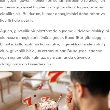
için çeşitli güvenlik önlemleri sunar. Şifreleme teknolojileri
sayesinde, kişisel bilgilerinizin güvende olduğundan emin
olabilirsiniz. Bu durum, kumar deneyiminizi daha rahat ve
keyifli hale getirir.
Ayrıca, güvenilir bir platformda oynamak, dolandırıcılık gibi
olumsuz deneyimlerin önüne geçer. BasariBet gibi saygın
bir site, kullanıcılarını korumak için gerekli önlemleri almış
olup, güvenilir bir oyun ortamı sunar. Bu sayede, sadece
oyun oynamakla kalmaz, aynı zamanda güvende
olduğunuzu da hissedersiniz.